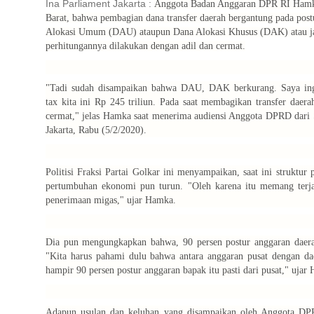
Ina Parliament Jakarta :
Anggota Badan Anggaran DPR RI Hamka
Barat, bahwa pembagian dana transfer daerah bergantung pada pos
Alokasi Umum (DAU) ataupun Dana Alokasi Khusus (DAK) atau jalu
perhitungannya dilakukan dengan adil dan cermat.
"Tadi sudah disampaikan bahwa DAU, DAK berkurang. Saya in
tax
kita ini Rp 245 triliun. Pada saat membagikan transfer dae
cermat," jelas Hamka saat menerima audiensi Anggota DPRD dari 
Jakarta, Rabu (5/2/2020).
Politisi Fraksi Partai Golkar ini menyampaikan, saat ini struktu
pertumbuhan ekonomi pun turun. "Oleh karena itu memang terja
penerimaan migas," ujar Hamka.
Dia pun mengungkapkan bahwa, 90 persen postur anggaran daerah
"Kita harus pahami dulu bahwa antara anggaran pusat dengan da
hampir 90 persen postur anggaran bapak itu pasti dari pusat," ujar
Adapun usulan dan keluhan yang disampaikan oleh Anggota DPR