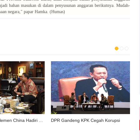
enjadi bahan masukan di dalam penyusunan anggaran berikutnya. Mudah-
imaan negara," papar Hamka. (Humas)
DPR Undang Parlemen China Hadiri WPFSD ke-2
DPR Gandeng KPK Cegah Korupsi