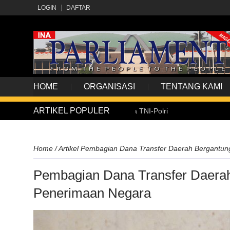
LOGIN
DAFTAR
HOME
ORGANISASI
TENTANG KAMI
ARTIKEL POPULER
o Lantik 1.177 Perwira Remaja TNI-Polri
Hadirkan P
Home
/
Artikel
Pembagian Dana Transfer Daerah Bergantun
Pembagian Dana Transfer Daerah
Penerimaan Negara