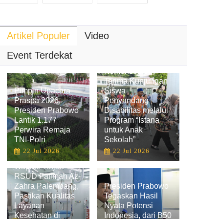
Artikel Populer
Video
Hadirkan
Pengalaman
Event Terdekat
Belajar Inklusif,
Kemensetneg
Terima Kunjungan
Pimpin Upacara
Siswa
Praspa 2026,
Penyandang
Presiden Prabowo
Disabilitas melalui
Lantik 1.177
Program “Istana
Perwira Remaja
untuk Anak
TNI-Polri
Sekolah”
22 Jul 2026
22 Jul 2026
Wapres Tinjau
RSUD Fatimah Az-
Zahra Palembang,
Presiden Prabowo
Pastikan Kualitas
Tegaskan Hasil
Layanan
Nyata Potensi
Kesehatan di
Indonesia, dari B50