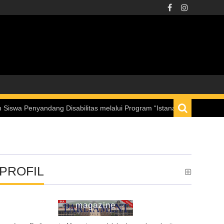
yandang Disabilitas melalui Program “Istana untuk Anak Sekolah”
PROFIL
ina parliament
magazine