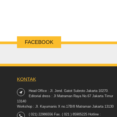
FACEBOOK
KONTAK
Head Office : Jl. Jend. Gatot Subroto Jakarta 10270.
Editorial dress : Jl Matraman Raya No.67 Jakarta Timur
13140
Workshop : Jl. Kayumanis X no.17B/8 Matraman Jakarta 13130
( 021) 22986556 Fax. ( 021 ) 85905225 Hotline :