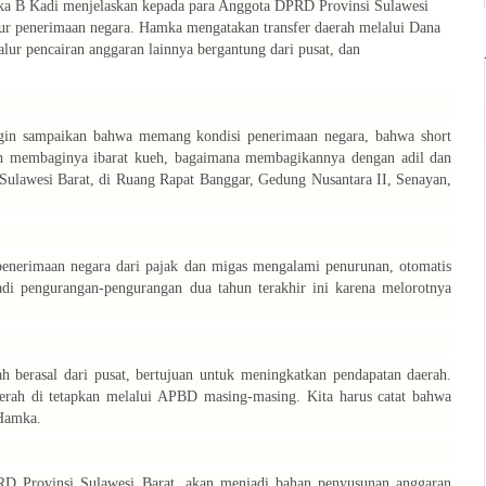
 B Kadi menjelaskan kepada para Anggota DPRD Provinsi Sulawesi
tur penerimaan negara. Hamka mengatakan transfer daerah melalui Dana
r pencairan anggaran lainnya bergantung dari pusat, dan
gin sampaikan bahwa memang kondisi penerimaan negara, bahwa
short
rah membaginya ibarat kueh, bagaimana membagikannya dengan adil dan
Sulawesi Barat, di Ruang Rapat Banggar, Gedung Nusantara II, Senayan,
r penerimaan negara dari pajak dan migas mengalami penurunan, otomatis
di pengurangan-pengurangan dua tahun terakhir ini karena melorotnya
 berasal dari pusat, bertujuan untuk meningkatkan pendapatan daerah.
erah di tetapkan melalui APBD masing-masing. Kita harus catat bahwa
 Hamka.
D Provinsi Sulawesi Barat, akan menjadi bahan penyusunan anggaran