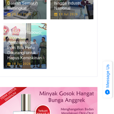
Daerah Semakin
hingga Industri
Meningkat
Nasional
20 Jul 2026
19 Jul 2026
Presiden Prabowo:
Anggaran
Pertahanan dan
Polri Bila Perlu
Dikurangi untuk
Hapus Kemiskinan
19 Jul 2026
Kementan Harus Penuhi Kebutuhan Petani Bawang Putih