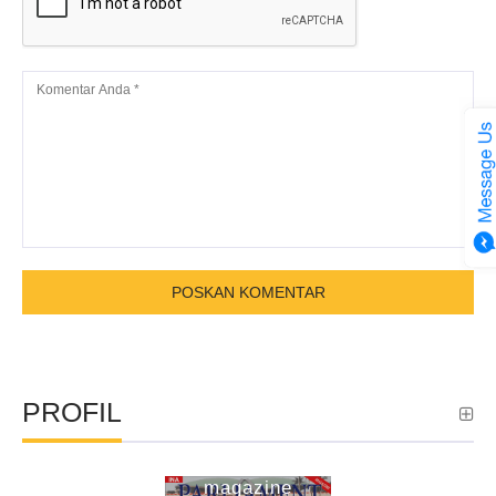
PROFIL
ina parliament
magazine