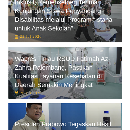
Inklusif, Kemensetneg Terima
Kunjungan Siswa Penyandang
Disabilitas melalui Program “Istana
untuk Anak Sekolah”
22 Jul 2026
Wapres Tinjau RSUD Fatimah Az-
Zahra Palembang, Pastikan
Kualitas Layanan Kesehatan di
Daerah Semakin Meningkat
20 Jul 2026
Presiden Prabowo Tegaskan Hasil