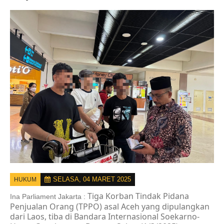
SELASA, 04 MARET 2025
HUKUM
Tiga Korban Tindak Pidana
Ina Parliament Jakarta :
Penjualan Orang (TPPO) asal Aceh yang dipulangkan
dari Laos, tiba di Bandara Internasional Soekarno-