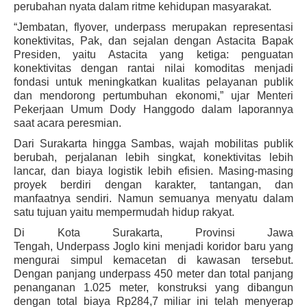
perubahan nyata dalam ritme kehidupan masyarakat.
“Jembatan, f
lyover, underpass
merupakan representasi
konektivitas, Pak, dan sejalan dengan Astacita Bapak
Presiden, yaitu Astacita yang ketiga: penguatan
konektivitas dengan rantai nilai komoditas menjadi
fondasi untuk meningkatkan kualitas pelayanan publik
dan mendorong pertumbuhan ekonomi,” ujar Menteri
Pekerjaan Umum Dody Hanggodo dalam laporannya
saat acara peresmian.
Dari Surakarta hingga Sambas, wajah mobilitas publik
berubah, perjalanan lebih singkat, konektivitas lebih
lancar, dan biaya logistik lebih efisien. Masing-masing
proyek berdiri dengan karakter, tantangan, dan
manfaatnya sendiri. Namun semuanya menyatu dalam
satu tujuan yaitu mempermudah hidup rakyat.
Di Kota Surakarta, Provinsi Jawa
Tengah,
Underpass
Joglo kini menjadi koridor baru yang
mengurai simpul kemacetan di kawasan tersebut.
Dengan panjang
underpass
450 meter dan total panjang
penanganan 1.025 meter, konstruksi yang dibangun
dengan total biaya Rp284,7 miliar ini telah menyerap