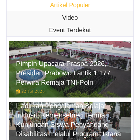
Artikel Populer
Video
Event Terdekat
Pimpin Upacara Praspa 2026,
Presiden Prabowo Lantik 1.177
Perwira Remaja TNI-Polri
22 Jul 2026
Hadirkan Pengalaman Belajar
Inklusif, Kemensetneg Terima
Kunjungan Siswa Penyandang
Disabilitas melalui Program “Istana