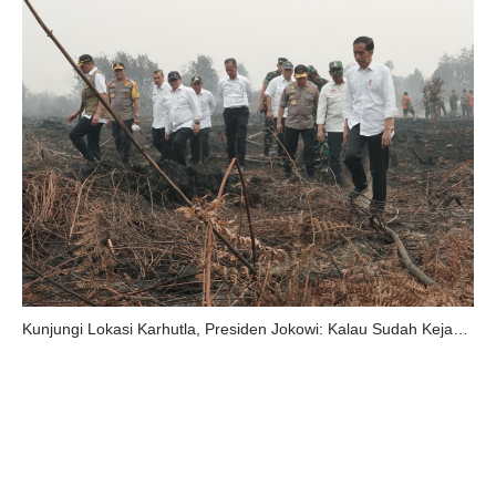
Kunjungi Lokasi Karhutla, Presiden Jokowi: Kalau Sudah Kejadian Sulit Memadamkannya Sumber: https://setkab.go.id/kunjungi-lokasi-karhutla-presiden-jokowi-kalau-sudah-kejadian-sulit-memadamkannya/