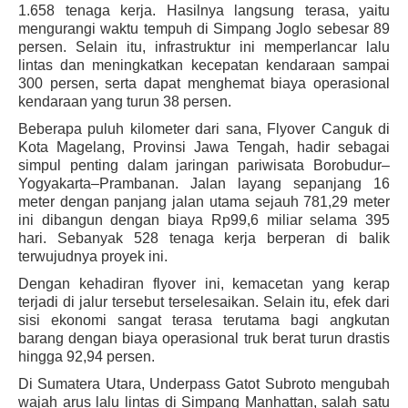
1.658 tenaga kerja. Hasilnya langsung terasa, yaitu
mengurangi waktu tempuh di Simpang Joglo sebesar 89
persen. Selain itu, infrastruktur ini memperlancar lalu
lintas dan meningkatkan kecepatan kendaraan sampai
300 persen, serta dapat menghemat biaya operasional
kendaraan yang turun 38 persen.
Beberapa puluh kilometer dari sana,
Flyover
Canguk di
Kota Magelang, Provinsi Jawa Tengah, hadir sebagai
simpul penting dalam jaringan pariwisata Borobudur–
Yogyakarta–Prambanan. Jalan layang sepanjang 16
meter dengan panjang jalan utama sejauh 781,29 meter
ini dibangun dengan biaya Rp99,6 miliar selama 395
hari. Sebanyak 528 tenaga kerja berperan di balik
terwujudnya proyek ini.
Dengan kehadiran
flyover
ini, kemacetan yang kerap
terjadi di jalur tersebut terselesaikan. Selain itu, efek dari
sisi ekonomi sangat terasa terutama bagi angkutan
barang dengan biaya operasional truk berat turun drastis
hingga 92,94 persen.
Di Sumatera Utara,
Underpass
Gatot Subroto mengubah
wajah arus lalu lintas di Simpang Manhattan, salah satu