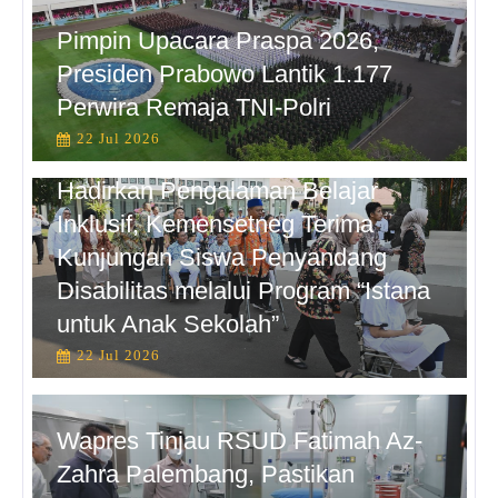
Pimpin Upacara Praspa 2026,
Presiden Prabowo Lantik 1.177
Perwira Remaja TNI-Polri
22 Jul 2026
Hadirkan Pengalaman Belajar
Inklusif, Kemensetneg Terima
Kunjungan Siswa Penyandang
Disabilitas melalui Program “Istana
untuk Anak Sekolah”
22 Jul 2026
Wapres Tinjau RSUD Fatimah Az-
Zahra Palembang, Pastikan