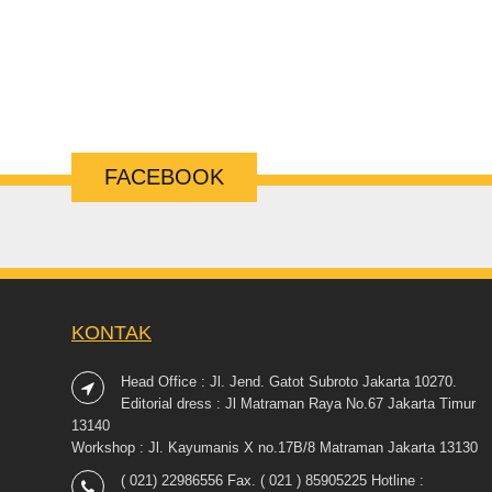
FACEBOOK
KONTAK
Head Office : Jl. Jend. Gatot Subroto Jakarta 10270.
Editorial dress : Jl Matraman Raya No.67 Jakarta Timur
13140
Workshop : Jl. Kayumanis X no.17B/8 Matraman Jakarta 13130
( 021) 22986556 Fax. ( 021 ) 85905225 Hotline :