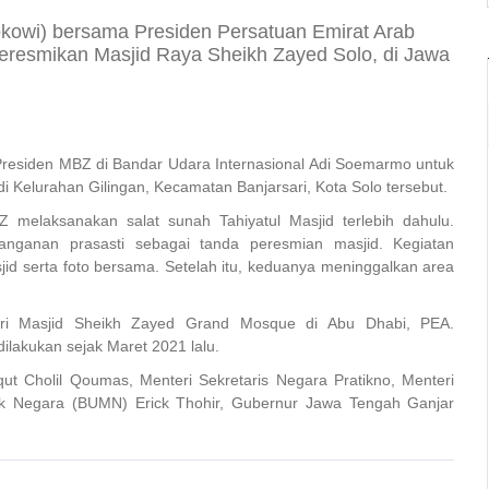
okowi) bersama Presiden Persatuan Emirat Arab
resmikan Masjid Raya Sheikh Zayed Solo, di Jawa
residen MBZ di Bandar Udara Internasional Adi Soemarmo untuk
 Kelurahan Gilingan, Kecamatan Banjarsari, Kota Solo tersebut.
 melaksanakan salat sunah Tahiyatul Masjid terlebih dahulu.
anganan prasasti sebagai tanda peresmian masjid. Kegiatan
d serta foto bersama. Setelah itu, keduanya meninggalkan area
ari Masjid Sheikh Zayed Grand Mosque di Abu Dhabi, PEA.
lakukan sejak Maret 2021 lalu.
t Cholil Qoumas, Menteri Sekretaris Negara Pratikno, Menteri
ik Negara (BUMN) Erick Thohir, Gubernur Jawa Tengah Ganjar