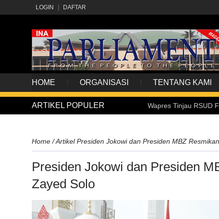
LOGIN
DAFTAR
HOME
ORGANISASI
TENTANG KAMI
ARTIKEL POPULER
Wapres Tinjau RSUD Fatimah Az-Z
Home
/
Artikel
Presiden Jokowi dan Presiden MBZ Resmikan
Presiden Jokowi dan Presiden M
Zayed Solo