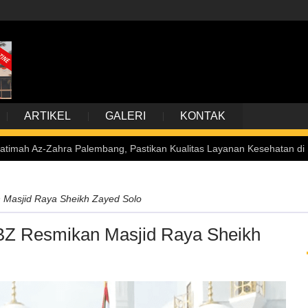
ARTIKEL
GALERI
KONTAK
ahra Palembang, Pastikan Kualitas Layanan Kesehatan di Daerah Se
 Masjid Raya Sheikh Zayed Solo
BZ Resmikan Masjid Raya Sheikh