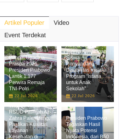
Artikel Populer
Video
Hadirkan
Pengalaman
Event Terdekat
Belajar Inklusif,
Kemensetneg
Terima Kunjungan
Pimpin Upacara
Siswa
Praspa 2026,
Penyandang
Presiden Prabowo
Disabilitas melalui
Lantik 1.177
Program “Istana
Perwira Remaja
untuk Anak
TNI-Polri
Sekolah”
22 Jul 2026
22 Jul 2026
Wapres Tinjau
RSUD Fatimah Az-
Zahra Palembang,
Presiden Prabowo
Pastikan Kualitas
Tegaskan Hasil
Layanan
Nyata Potensi
Kesehatan di
Indonesia, dari B50