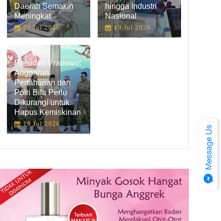
Daerah Semakin
hingga Industri
Meningkat
Nasional
20 Jul 2026
19 Jul 2026
Presiden Prabowo:
Anggaran
Pertahanan dan
Polri Bila Perlu
Dikurangi untuk
Hapus Kemiskinan
19 Jul 2026
Komisi IV Terima Pagu Anggaran KKP Tahun 2021