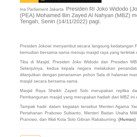
Presiden RI Joko Widodo (J
Ina Parliament Jakarta
(PEA) Mohamed Bin Zayed Al Nahyan (MBZ) me
Tengah, Senin (14/11/2022) pagi.
Presiden Jokowi menyambut secara langsung kedatangan P
kemudian bersama-sama menuju masjid raya yang terletak di
Tiba di Masjid, Presiden Joko Widodo dan Presiden MBZ
Selanjutnya, kedua kepala negara melakukan penandat
dilanjutkan dengan penanaman pohon Sala di halaman masji
masjid secara bersama-sama.
Masjid Raya Sheikh Zayed Solo merupakan replika d
Pembangunan masjid yang merupakan hadiah dari MBZ ini di
Tampak hadir dalam kegiatan tersebut Menteri Agama Yaqu
Pertahanan Prabowo Subianto, Menteri Badan Usaha Mil
Pranowo, dan Wali Kota Solo Gibran Rakabuming.
(Humas)