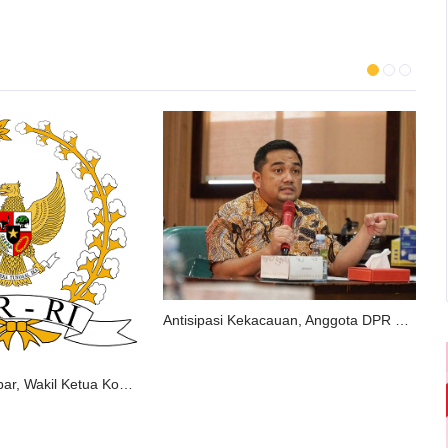
Antisipasi Kekacauan, Anggota DPR Nilai Presiden Perlu Terbitkan Perppu Pilkada 2024
Kunjungi KPU Jabar, Wakil Ketua Komisi II DPR Berharap Kekurangan Anggaran Tidak Kurangi Kualitas Pilkada 2020