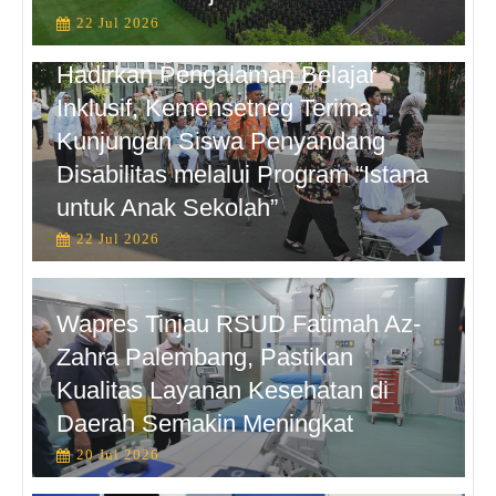
22 Jul 2026
Hadirkan Pengalaman Belajar
Inklusif, Kemensetneg Terima
Kunjungan Siswa Penyandang
Disabilitas melalui Program “Istana
untuk Anak Sekolah”
22 Jul 2026
Wapres Tinjau RSUD Fatimah Az-
Zahra Palembang, Pastikan
Kualitas Layanan Kesehatan di
Daerah Semakin Meningkat
20 Jul 2026