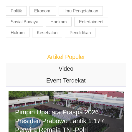
Politik
Ekonomi
Ilmu Pengetahuan
Sosial Budaya
Hankam
Entertaiment
Hukum
Kesehatan
Pendidikan
Artikel Populer
Video
Event Terdekat
Pimpin Upacara Praspa 2026,
Presiden Prabowo Lantik 1.177
Perwira Remaja TNI-Polri