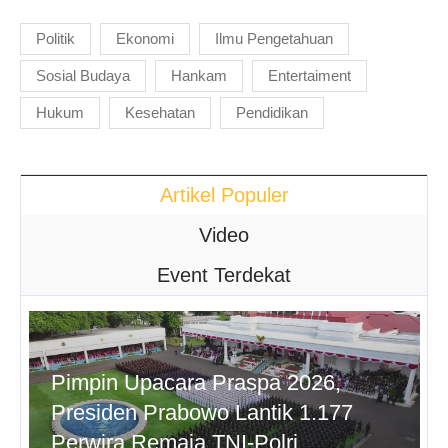
Politik
Ekonomi
Ilmu Pengetahuan
Sosial Budaya
Hankam
Entertaiment
Hukum
Kesehatan
Pendidikan
Artikel Populer
Video
Event Terdekat
Pimpin Upacara Praspa 2026,
Presiden Prabowo Lantik 1.177
Perwira Remaja TNI-Polri