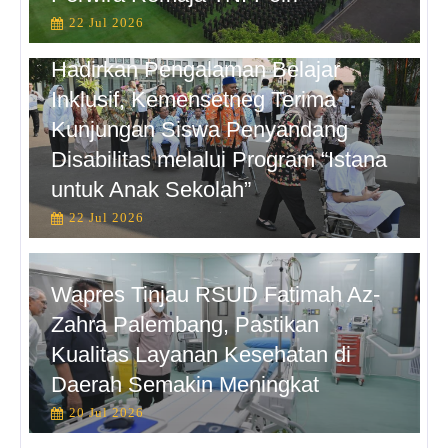
22 Jul 2026
Hadirkan Pengalaman Belajar
Inklusif, Kemensetneg Terima
Kunjungan Siswa Penyandang
Disabilitas melalui Program “Istana
untuk Anak Sekolah”
22 Jul 2026
Wapres Tinjau RSUD Fatimah Az-
Zahra Palembang, Pastikan
Kualitas Layanan Kesehatan di
Daerah Semakin Meningkat
20 Jul 2026