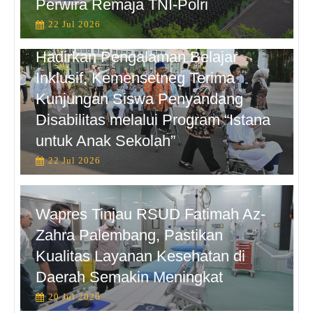
Perwira Remaja TNI-Polri
22 Jul 2026
Hadirkan Pengalaman Belajar
Inklusif, Kemensetneg Terima
Kunjungan Siswa Penyandang
Disabilitas melalui Program “Istana
untuk Anak Sekolah”
22 Jul 2026
Wapres Tinjau RSUD Fatimah Az-
Zahra Palembang, Pastikan
Kualitas Layanan Kesehatan di
Daerah Semakin Meningkat
20 Jul 2026