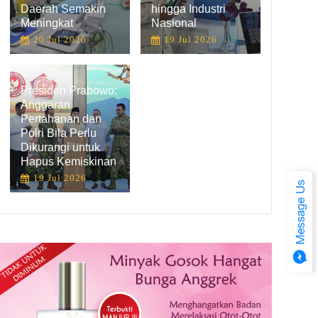
Daerah Semakin
hingga Industri
Meningkat
Nasional
20 Jul 2026
19 Jul 2026
Presiden Prabowo:
Anggaran
Pertahanan dan
Polri Bila Perlu
Dikurangi untuk
Hapus Kemiskinan
19 Jul 2026
Ketua DPR Laporkan Kinerja DPR Masa Persidangan IV