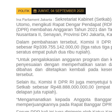
JUM'AT, 04 SEPTEMBER 2020
POLITIK
Sekretariat Kabinet (Setkab)
Ina Parliament Jakarta :
Utomo, mengikuti Rapat Dengar Pendapat (RDP
(DPR) membahas Anggaran Tahun 2021 dan Ta
Nusantara II, Senayan, Provinsi DKI Jakarta, Ka
Dalam pembahasan tersebut, Komisi II DPR
sebesar Rp339.755.142.000,00 (tiga ratus tiga p
seratus empat puluh dua ribu rupiah).
“Untuk pengalokasian anggaran program dan 
penyesuaian dengan memperhatikan saran 
dibahas dan ditetapkan kembali pada kese
tersebut.
Selain itu, Komisi II DPR RI juga menyetujui
Setkab sebesar Rp48.888.000.000,00 (empat p
delapan juta rupiah).
“Mengamanatkan kepada Anggota Banggar
memperjuangkannya pada Rapat Banggar DPR,” 