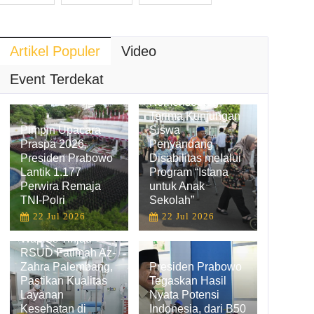
Artikel Populer
Video
Hadirkan
Pengalaman
Event Terdekat
Belajar Inklusif,
Kemensetneg
Terima Kunjungan
Pimpin Upacara
Siswa
Praspa 2026,
Penyandang
Presiden Prabowo
Disabilitas melalui
Lantik 1.177
Program “Istana
Perwira Remaja
untuk Anak
TNI-Polri
Sekolah”
22 Jul 2026
22 Jul 2026
Wapres Tinjau
RSUD Fatimah Az-
Zahra Palembang,
Presiden Prabowo
Pastikan Kualitas
Tegaskan Hasil
Layanan
Nyata Potensi
Kesehatan di
Indonesia, dari B50