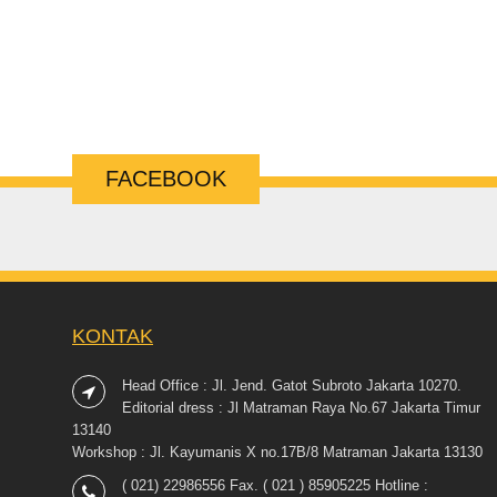
FACEBOOK
KONTAK
Head Office : Jl. Jend. Gatot Subroto Jakarta 10270.
Editorial dress : Jl Matraman Raya No.67 Jakarta Timur
13140
Workshop : Jl. Kayumanis X no.17B/8 Matraman Jakarta 13130
( 021) 22986556 Fax. ( 021 ) 85905225 Hotline :