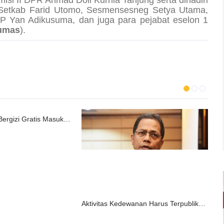
misi II DPR Ahmad Doli Kurnia Tanjung serta dihadiri
i Setkab Farid Utomo, Sesmensesneg Setya Utama,
P Yan Adikusuma, dan juga para pejabat eselon 1
umas
).
Program Makan Bergizi Gratis Masuk dalam Anggaran Pendidikan Rp700 Triliun APBN
Aktivitas Kedewanan Harus Terpublikasi Dengan Baik