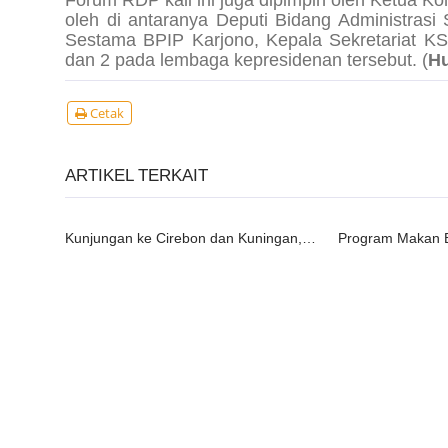
Forum RDP kali ini juga dipimpin oleh Ketua Ko
oleh di antaranya Deputi Bidang Administras
Sestama BPIP Karjono, Kepala Sekretariat KS
dan 2 pada lembaga kepresidenan tersebut. (
H
Cetak
ARTIKEL TERKAIT
Kunjungan ke Cirebon dan Kuningan, Presiden Akan Tinjau Vaksinasi Hingga Resmikan Bendungan.