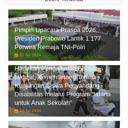
Pimpin Upacara Praspa 2026,
Presiden Prabowo Lantik 1.177
Perwira Remaja TNI-Polri
22 Jul 2026
Hadirkan Pengalaman Belajar
Inklusif, Kemensetneg Terima
Kunjungan Siswa Penyandang
Disabilitas melalui Program “Istana
untuk Anak Sekolah”
22 Jul 2026