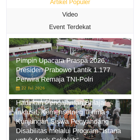
Artikel Populer
Video
Event Terdekat
Pimpin Upacara Praspa 2026,
Presiden Prabowo Lantik 1.177
Perwira Remaja TNI-Polri
22 Jul 2026
Hadirkan Pengalaman Belajar
Inklusif, Kemensetneg Terima
Kunjungan Siswa Penyandang
Disabilitas melalui Program “Istana