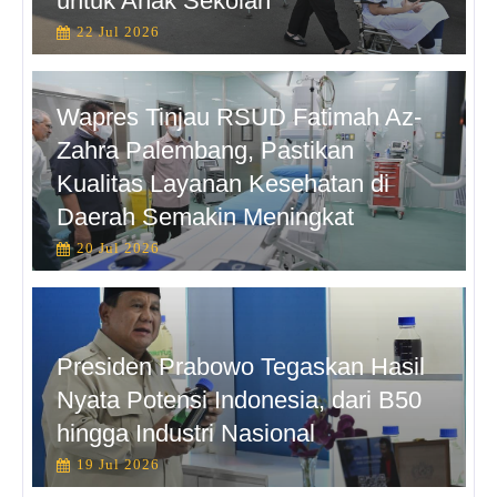
untuk Anak Sekolah”
22 Jul 2026
Wapres Tinjau RSUD Fatimah Az-
Zahra Palembang, Pastikan
Kualitas Layanan Kesehatan di
Daerah Semakin Meningkat
20 Jul 2026
Presiden Prabowo Tegaskan Hasil
Nyata Potensi Indonesia, dari B50
hingga Industri Nasional
19 Jul 2026