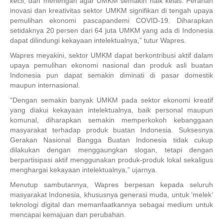
kecil, dan menengah agar UMKM semakin naik kelas. Peranan
inovasi dan kreativitas sektor UMKM signifikan di tengah upaya
pemulihan ekonomi pascapandemi COVID-19. Diharapkan
setidaknya 20 persen dari 64 juta UMKM yang ada di Indonesia
dapat dilindungi kekayaan intelektualnya,” tutur Wapres.
Wapres meyakini, sektor UMKM dapat berkontribusi aktif dalam
upaya pemulihan ekonomi nasional dan produk asli buatan
Indonesia pun dapat semakin diminati di pasar domestik
maupun internasional.
“Dengan semakin banyak UMKM pada sektor ekonomi kreatif
yang diakui kekayaan intelektualnya, baik personal maupun
komunal, diharapkan semakin memperkokoh kebanggaan
masyarakat terhadap produk buatan Indonesia. Suksesnya
Gerakan Nasional Bangga Buatan Indonesia tidak cukup
dilakukan dengan menggaungkan slogan, tetapi dengan
berpartisipasi aktif menggunakan produk-produk lokal sekaligus
menghargai kekayaan intelektualnya,” ujarnya.
Menutup sambutannya, Wapres berpesan kepada seluruh
masyarakat Indonesia, khususnya generasi muda, untuk ‘melek’
teknologi digital dan memanfaatkannya sebagai medium untuk
mencapai kemajuan dan perubahan.