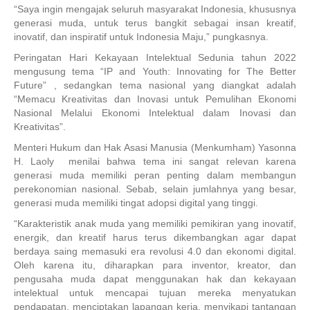
“Saya ingin mengajak seluruh masyarakat Indonesia, khususnya
generasi muda, untuk terus bangkit sebagai insan kreatif,
inovatif, dan inspiratif untuk Indonesia Maju,” pungkasnya.
Peringatan Hari Kekayaan Intelektual Sedunia tahun 2022
mengusung tema “IP and Youth: Innovating for The Better
Future” , sedangkan tema nasional yang diangkat adalah
“Memacu Kreativitas dan Inovasi untuk Pemulihan Ekonomi
Nasional Melalui Ekonomi Intelektual dalam Inovasi dan
Kreativitas”.
Menteri Hukum dan Hak Asasi Manusia (Menkumham) Yasonna
H. Laoly menilai bahwa tema ini sangat relevan karena
generasi muda memiliki peran penting dalam membangun
perekonomian nasional. Sebab, selain jumlahnya yang besar,
generasi muda memiliki tingat adopsi digital yang tinggi.
“Karakteristik anak muda yang memiliki pemikiran yang inovatif,
energik, dan kreatif harus terus dikembangkan agar dapat
berdaya saing memasuki era revolusi 4.0 dan ekonomi digital.
Oleh karena itu, diharapkan para inventor, kreator, dan
pengusaha muda dapat menggunakan hak dan kekayaan
intelektual untuk mencapai tujuan mereka menyatukan
pendapatan, menciptakan lapangan kerja, menyikapi tantangan