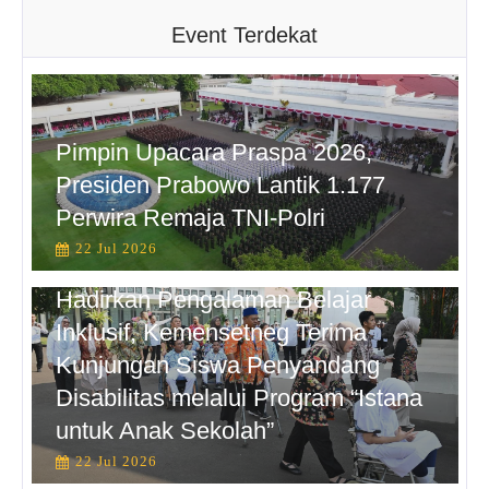
Event Terdekat
Pimpin Upacara Praspa 2026,
Presiden Prabowo Lantik 1.177
Perwira Remaja TNI-Polri
22 Jul 2026
Hadirkan Pengalaman Belajar
Inklusif, Kemensetneg Terima
Kunjungan Siswa Penyandang
Disabilitas melalui Program “Istana
untuk Anak Sekolah”
22 Jul 2026