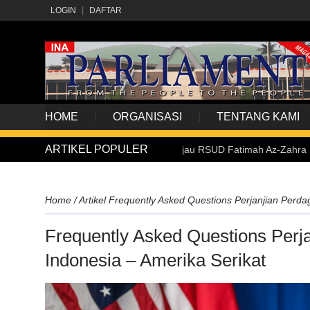
LOGIN
DAFTAR
HOME
ORGANISASI
TENTANG KAMI
ARTIKEL POPULER
Wapres Tinjau RSUD Fatimah Az-Zahra Palembang, Pa
Home
/
Artikel
Frequently Asked Questions Perjanjian Perda
Frequently Asked Questions Perj
Indonesia – Amerika Serikat