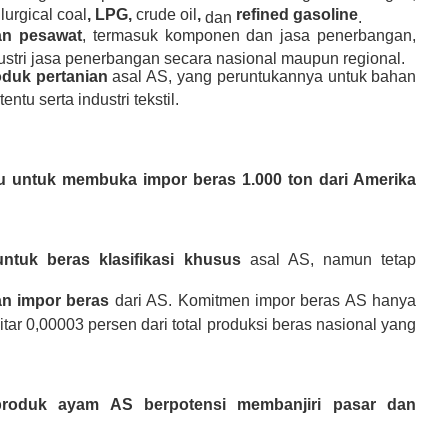
lurgical coal
, LPG,
crude oil
,
refined gasoline
dan
.
an pesawat
, termasuk komponen dan jasa penerbangan,
stri jasa penerbangan secara nasional maupun regional.
duk pertanian
asal AS, yang peruntukannya untuk bahan
tu serta industri tekstil.
ju untuk membuka impor beras 1.000 ton dari Amerika
untuk beras klasifikasi khusus
asal AS, namun tetap
an impor beras
dari AS. Komitmen impor beras AS hanya
tar 0,00003 persen dari total produksi beras nasional yang
roduk ayam AS berpotensi membanjiri pasar dan