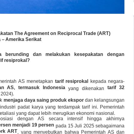
akatan The Agreement on Reciprocal Trade (ART)
 – Amerika Serikat
ia berunding dan melakukan kesepakatan dengan
if resiprokal?
Pemerintah AS menetapkan
tarif resiprokal
kepada negara-
gan AS, termasuk Indonesia
tarif 32
yang dikenakan
 2024).
uk
menjaga daya saing produk ekspor
dan kelangsungan
 industri padat karya yang terdampak tarif ini. Pemerintah
etaliasi yang dapat lebih merugikan ekonomi nasional.
osiasi dengan AS secara intensif hingga akhirnya
persen menjadi 19 persen
pada 15 Juli 2025 sebagaimana
ork ART
, yang menyebutkan bahwa Pemerintah AS dan