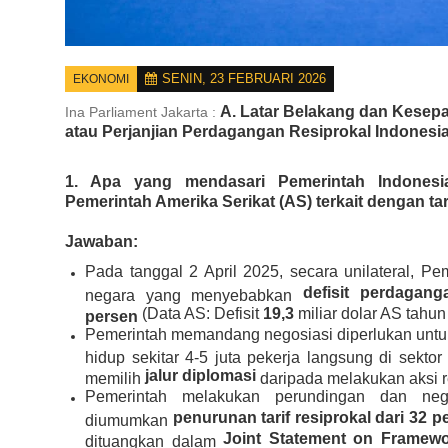
SENIN, 23 FEBRUARI 2026
EKONOMI
A. Latar Belakang dan Kesep
Ina Parliament Jakarta :
atau Perjanjian Perdagangan Resiprokal Indonesia
1. Apa yang mendasari Pemerintah Indones
Pemerintah Amerika Serikat (AS) terkait dengan tar
Jawaban:
Pada tanggal 2 April 2025, secara unilateral, 
defisit perdagan
negara yang menyebabkan
(Data AS: Defisit
19,3
miliar dolar AS tahun
persen
Pemerintah memandang negosiasi diperlukan unt
hidup sekitar 4-5 juta pekerja langsung di sektor
jalur diplomasi
memilih
daripada melakukan aksi r
Pemerintah melakukan perundingan dan neg
penurunan tarif resiprokal dari 32 
diumumkan
Joint Statement on Framew
dituangkan dalam