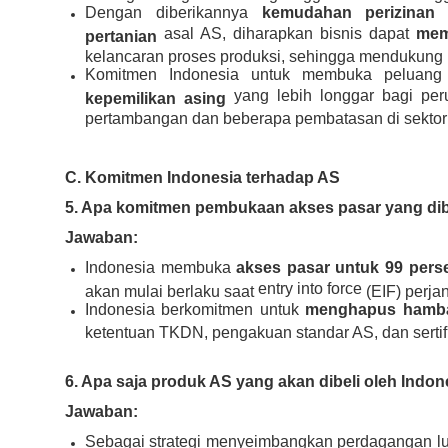
Dengan diberikannya
kemudahan perizina
asal AS, diharapkan bisnis dapat
mem
pertanian
kelancaran proses produksi, sehingga mendukung
Komitmen Indonesia untuk membuka peluang
yang lebih longgar bagi peru
kepemilikan asing
pertambangan dan beberapa pembatasan di sektor
C. Komitmen Indonesia terhadap AS
5. Apa komitmen pembukaan akses pasar yang dib
Jawaban:
Indonesia membuka
akses pasar untuk 99 pers
entry into force
akan mulai berlaku saat
(EIF) perjan
Indonesia berkomitmen untuk
menghapus hamba
ketentuan TKDN, pengakuan standar AS, dan sertifi
6. Apa saja produk AS yang akan dibeli oleh Indo
Jawaban:
Sebagai strategi menyeimbangkan perdagangan lu