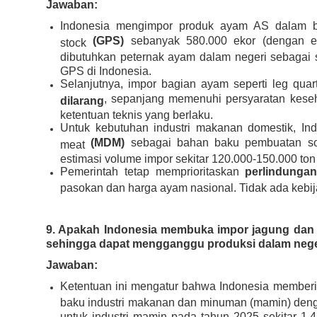
Jawaban:
Indonesia mengimpor produk ayam AS dalam 
(GPS)
sebanyak 580.000 ekor (dengan es
stock
dibutuhkan peternak ayam dalam negeri sebagai s
GPS di Indonesia.
Selanjutnya, impor bagian ayam seperti
leg quart
, sepanjang memenuhi persyaratan kese
dilarang
ketentuan teknis yang berlaku.
Untuk kebutuhan industri makanan domestik, In
(MDM)
sebagai bahan baku pembuatan sos
meat
estimasi volume impor sekitar 120.000-150.000 ton
Pemerintah tetap memprioritaskan
perlindunga
pasokan dan harga ayam nasional. Tidak ada kebi
9. Apakah Indonesia membuka impor jagung dan 
sehingga dapat mengganggu produksi dalam nege
Jawaban:
Ketentuan ini mengatur bahwa Indonesia memberi
baku industri makanan dan minuman (mamin) denga
untuk industri mamin pada tahun 2025 sekitar 1,4