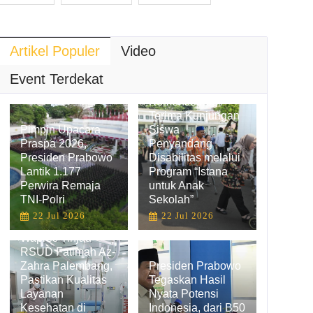
Artikel Populer
Video
Hadirkan
Pengalaman
Event Terdekat
Belajar Inklusif,
Kemensetneg
Terima Kunjungan
Pimpin Upacara
Siswa
Praspa 2026,
Penyandang
Presiden Prabowo
Disabilitas melalui
Lantik 1.177
Program “Istana
Perwira Remaja
untuk Anak
TNI-Polri
Sekolah”
22 Jul 2026
22 Jul 2026
Wapres Tinjau
RSUD Fatimah Az-
Zahra Palembang,
Presiden Prabowo
Pastikan Kualitas
Tegaskan Hasil
Layanan
Nyata Potensi
Kesehatan di
Indonesia, dari B50