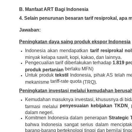
B. Manfaat ART Bagi Indonesia
4. Selain penurunan besaran tarif resiprokal, apa
Jawaban:
Peningkatan daya saing produk ekspor Indonesia
Indonesia akan mendapatkan
tarif resiprokal no
minyak kelapa sawit, kopi, kakao, dan lainnya.
Pengecualian tarif diberlakukan terhadap
1.819 p
berlaku MFN)
produk pertanian
Untuk produk
tekstil
Indonesia, pihak AS telah 
tariff-rate quota
mekanisme
(TRQ).
Peningkatan investasi melalui kemudahan berusa
Kemudahan masuknya investasi, khususnya di bi
penyesuaian kebijakan TKDN
farmasi melalui
,
dalam negeri.
Komitmen Indonesia dalam penerapan
Strategic
bahwa Indonesia sangat serius dalam mencipta
barang-barang berteknologi tinggi dan bernilai tin