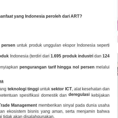
 manfaat yang Indonesia peroleh dari ART?
l persen
untuk produk unggulan ekspor Indonesia seperti
roduk
Indonesia (terdiri dari
1.695 produk industri
dan
124
menyiapkan
pengurangan tarif hingga nol persen
melalui
ha
dang
teknologi tinggi
untuk
sektor ICT
, alat kesehatan dan
deregulasi
 ketentuan spesifikasi domestik dan
kebijakan
 Trade Management
memberikan sinyal pada dunia usaha
kan ekosistem bisnis yang aman, serta menjamin bahwa
ggi tidak akan disalahgunakan.