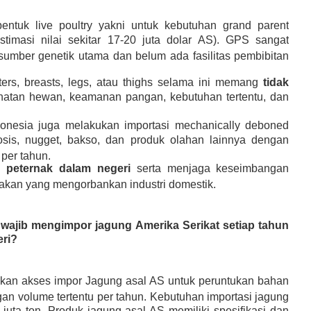
bentuk
live poultry
yakni untuk kebutuhan
grand parent
timasi nilai sekitar 17-20 juta dolar AS). GPS sangat
umber genetik utama dan belum ada fasilitas pembibitan
ers, breasts, legs,
atau
thighs
selama ini memang
tidak
hatan hewan, keamanan pangan, kebutuhan tertentu, dan
donesia juga melakukan importasi
mechanically deboned
is, nugget, bakso, dan produk olahan lainnya dengan
 per tahun.
n peternak dalam negeri
serta menjaga keseimbangan
jakan yang mengorbankan industri domestik.
wajib mengimpor jagung Amerika Serikat setiap tahun
ri?
kan akses impor Jagung asal AS untuk peruntukan bahan
n volume tertentu per tahun. Kebutuhan importasi jagung
 juta ton. Produk jagung asal AS memiliki spesifikasi dan