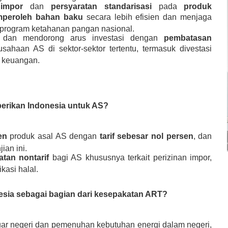
n impor
dan
persyaratan standarisasi
pada
produk
peroleh bahan baku
secara lebih efisien dan menjaga
 program ketahanan pangan nasional.
 dan mendorong arus investasi dengan
pembatasan
sahaan AS di sektor-sektor tertentu, termasuk divestasi
 keuangan.
erikan Indonesia untuk AS?
en
produk asal AS dengan
tarif sebesar nol persen
, dan
jian ini.
tan nontarif
bagi AS khususnya terkait perizinan impor,
kasi halal.
nesia sebagai bagian dari kesepakatan ART?
ar negeri dan pemenuhan kebutuhan energi dalam negeri,