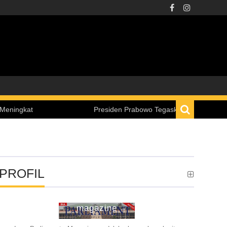
Presiden Prabowo Tegaskan Hasil Nyata Potensi Indones
PROFIL
ina parliament
magazine