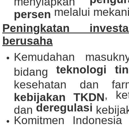
menyiapkan
melalui meka
persen
Peningkatan inves
berusaha
Kemudahan masuknya
teknologi t
bidang
kesehatan dan fa
, ke
kebijakan TKDN
deregulasi
dan
kebija
Komitmen Indonesi