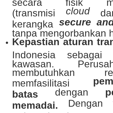
secara fisik m
cloud
(transmisi
dan
secure and
kerangka
tanpa mengorbankan h
Kepastian aturan tra
Indonesia sebaga
kawasan. Perusa
membutuhkan r
pe
memfasilitasi
dengan
p
batas
Dengan ta
memadai.