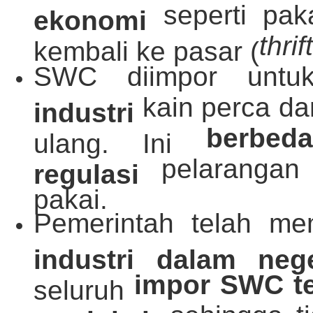
seperti pak
ekonomi
thrif
kembali ke pasar (
SWC diimpor untu
kain perca da
industri
berbed
ulang. Ini
pelarangan 
regulasi
pakai.
Pemerintah telah m
industri dalam ne
impor SWC te
seluruh