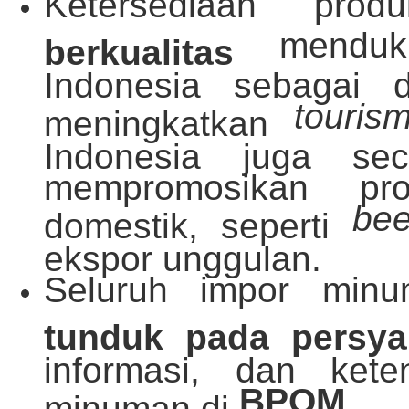
Ketersediaan pr
menduku
berkualitas
Indonesia sebagai de
touris
meningkatkan
Indonesia juga sec
mempromosikan pr
be
domestik, seperti
ekspor unggulan.
Seluruh impor min
tunduk pada persyar
informasi, dan ket
BPOM
minuman di
.