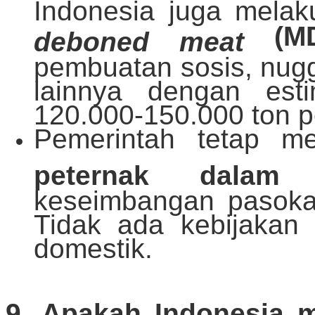
Indonesia juga melak
(MD
deboned meat
pembuatan sosis, nugg
lainnya dengan esti
120.000-150.000 ton p
Pemerintah tetap m
peternak dala
keseimbangan pasoka
Tidak ada kebijakan
domestik.
9. Apakah Indonesia 