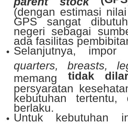
parent stock
(dengan estimasi nilai
GPS sangat dibutu
negeri sebagai sumb
ada fasilitas pembibit
Selanjutnya, impo
quarters, breasts, le
tidak dila
memang
persyaratan kesehat
kebutuhan tertentu,
berlaku.
Untuk kebutuhan in