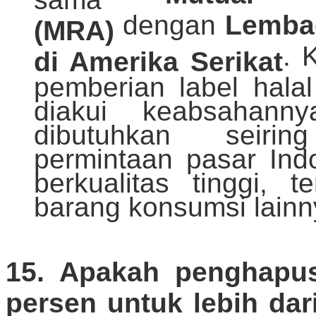
dengan
Lembag
(MRA)
. 
di Amerika Serikat
pemberian label hala
diakui keabsahann
dibutuhkan seiri
permintaan pasar Ind
berkualitas tinggi,
barang konsumsi lainn
15. Apakah penghapu
persen untuk lebih da