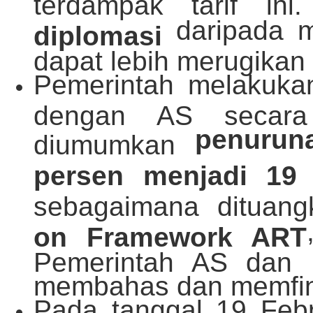
terdampak tarif in
daripada m
diplomasi
dapat lebih merugikan
Pemerintah melakuka
dengan AS secara 
penuruna
diumumkan
persen menjadi 19
sebagaimana dituan
on Framework ART
Pemerintah AS dan 
membahas dan memfina
Pada tanggal 19 Feb