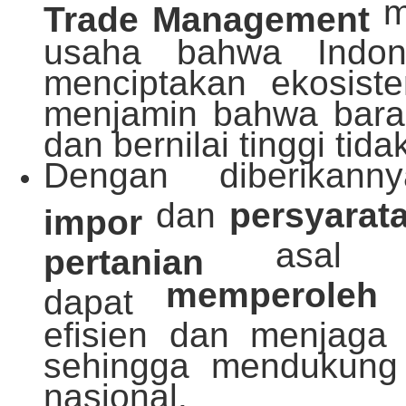
m
Trade Management
usaha bahwa Indon
menciptakan ekosist
menjamin bahwa baran
dan bernilai tinggi ti
Dengan diberika
dan
persyarat
impor
asal AS
pertanian
memperoleh
dapat
efisien dan menjaga 
sehingga mendukung
nasional.