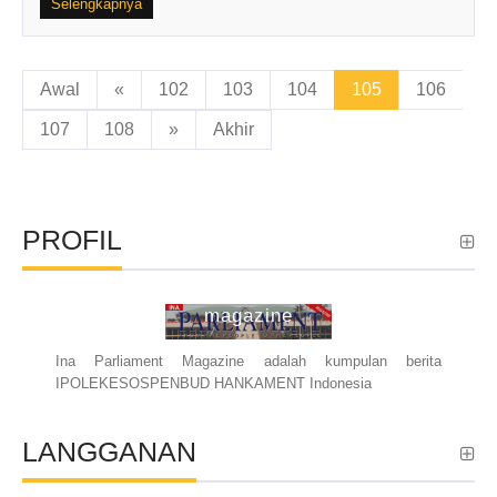
Selengkapnya
Awal
«
102
103
104
105
106
107
108
»
Akhir
PROFIL
ina parliament
magazine
Ina Parliament Magazine adalah kumpulan berita
IPOLEKESOSPENBUD HANKAMENT Indonesia
LANGGANAN