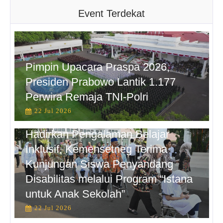
Event Terdekat
Pimpin Upacara Praspa 2026,
Presiden Prabowo Lantik 1.177
Perwira Remaja TNI-Polri
22 Jul 2026
Hadirkan Pengalaman Belajar
Inklusif, Kemensetneg Terima
Kunjungan Siswa Penyandang
Disabilitas melalui Program “Istana
untuk Anak Sekolah”
22 Jul 2026