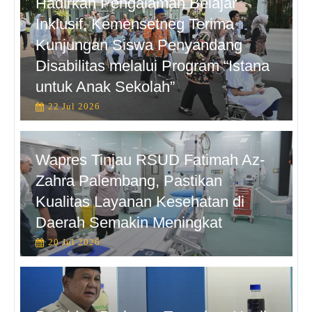
Hadirkan Pengalaman Belajar
Inklusif, Kemensetneg Terima
Kunjungan Siswa Penyandang
Disabilitas melalui Program “Istana
untuk Anak Sekolah”
22 Jul 2026
Wapres Tinjau RSUD Fatimah Az-
Zahra Palembang, Pastikan
Kualitas Layanan Kesehatan di
Daerah Semakin Meningkat
20 Jul 2026