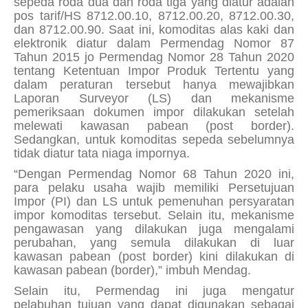
sepeda roda dua dan roda tiga yang diatur adalah
pos tarif/HS 8712.00.10, 8712.00.20, 8712.00.30,
dan 8712.00.90. Saat ini, komoditas alas kaki dan
elektronik diatur dalam Permendag Nomor 87
Tahun 2015 jo Permendag Nomor 28 Tahun 2020
tentang Ketentuan Impor Produk Tertentu yang
dalam peraturan tersebut hanya mewajibkan
Laporan Surveyor (LS) dan mekanisme
pemeriksaan dokumen impor dilakukan setelah
melewati kawasan pabean (post border).
Sedangkan, untuk komoditas sepeda sebelumnya
tidak diatur tata niaga impornya.
“Dengan Permendag Nomor 68 Tahun 2020 ini,
para pelaku usaha wajib memiliki Persetujuan
Impor (PI) dan LS untuk pemenuhan persyaratan
impor komoditas tersebut. Selain itu, mekanisme
pengawasan yang dilakukan juga mengalami
perubahan, yang semula dilakukan di luar
kawasan pabean (
post border)
kini dilakukan di
kawasan pabean (
border
),” imbuh Mendag.
Selain itu, Permendag ini juga mengatur
pelabuhan tujuan yang dapat digunakan sebagai