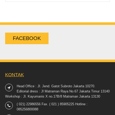
FACEBOOK
KONTAK
Head Office : Jl. Jend. Gatot Subroto Jakarta 10270.
Editorial dress : Jl Matraman Raya No.67 Jakarta Timur 13140
Workshop : Jl. Kayumanis X no.17B/8 Matraman Jakarta 13130
( 021) 22986556 Fax. ( 021 ) 85905225 Hotline :
085256800088