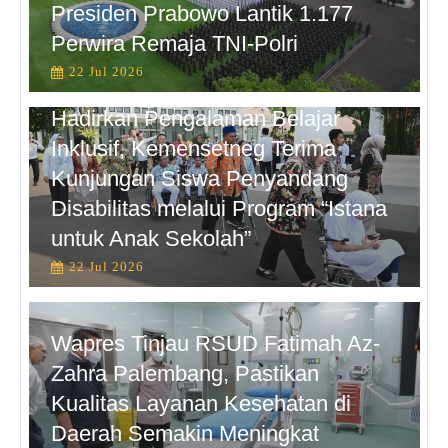
Presiden Prabowo Lantik 1.177
Perwira Remaja TNI-Polri
22 Jul 2026
Hadirkan Pengalaman Belajar
Inklusif, Kemensetneg Terima
Kunjungan Siswa Penyandang
Disabilitas melalui Program “Istana
untuk Anak Sekolah”
22 Jul 2026
Wapres Tinjau RSUD Fatimah Az-
Zahra Palembang, Pastikan
Kualitas Layanan Kesehatan di
Daerah Semakin Meningkat