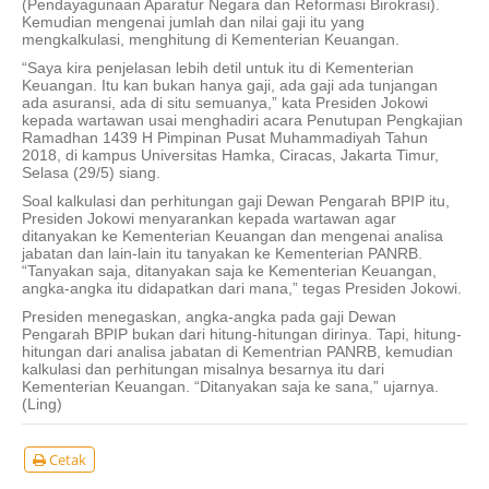
(Pendayagunaan Aparatur Negara dan Reformasi Birokrasi).
Kemudian mengenai jumlah dan nilai gaji itu yang
mengkalkulasi, menghitung di Kementerian Keuangan.
“Saya kira penjelasan lebih detil untuk itu di Kementerian
Keuangan. Itu kan bukan hanya gaji, ada gaji ada tunjangan
ada asuransi, ada di situ semuanya,” kata Presiden Jokowi
kepada wartawan usai menghadiri acara Penutupan Pengkajian
Ramadhan 1439 H Pimpinan Pusat Muhammadiyah Tahun
2018, di kampus Universitas Hamka, Ciracas, Jakarta Timur,
Selasa (29/5) siang.
Soal kalkulasi dan perhitungan gaji Dewan Pengarah BPIP itu,
Presiden Jokowi menyarankan kepada wartawan agar
ditanyakan ke Kementerian Keuangan dan mengenai analisa
jabatan dan lain-lain itu tanyakan ke Kementerian PANRB.
“Tanyakan saja, ditanyakan saja ke Kementerian Keuangan,
angka-angka itu didapatkan dari mana,” tegas Presiden Jokowi.
Presiden menegaskan, angka-angka pada gaji Dewan
Pengarah BPIP bukan dari hitung-hitungan dirinya. Tapi, hitung-
hitungan dari analisa jabatan di Kementrian PANRB, kemudian
kalkulasi dan perhitungan misalnya besarnya itu dari
Kementerian Keuangan. “Ditanyakan saja ke sana,” ujarnya.
(Ling)
Cetak