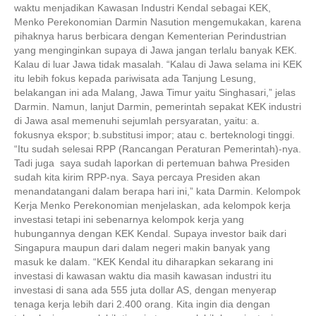
waktu menjadikan Kawasan Industri Kendal sebagai KEK,
Menko Perekonomian Darmin Nasution mengemukakan, karena
pihaknya harus berbicara dengan Kementerian Perindustrian
yang menginginkan supaya di Jawa jangan terlalu banyak KEK.
Kalau di luar Jawa tidak masalah. “Kalau di Jawa selama ini KEK
itu lebih fokus kepada pariwisata ada Tanjung Lesung,
belakangan ini ada Malang, Jawa Timur yaitu Singhasari,” jelas
Darmin. Namun, lanjut Darmin, pemerintah sepakat KEK industri
di Jawa asal memenuhi sejumlah persyaratan, yaitu: a.
fokusnya ekspor; b.substitusi impor; atau c. berteknologi tinggi.
“Itu sudah selesai RPP (Rancangan Peraturan Pemerintah)-nya.
Tadi juga saya sudah laporkan di pertemuan bahwa Presiden
sudah kita kirim RPP-nya. Saya percaya Presiden akan
menandatangani dalam berapa hari ini,” kata Darmin. Kelompok
Kerja Menko Perekonomian menjelaskan, ada kelompok kerja
investasi tetapi ini sebenarnya kelompok kerja yang
hubungannya dengan KEK Kendal. Supaya investor baik dari
Singapura maupun dari dalam negeri makin banyak yang
masuk ke dalam. “KEK Kendal itu diharapkan sekarang ini
investasi di kawasan waktu dia masih kawasan industri itu
investasi di sana ada 555 juta dollar AS, dengan menyerap
tenaga kerja lebih dari 2.400 orang. Kita ingin dia dengan