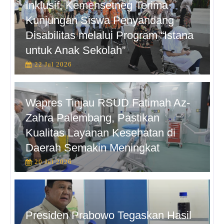
Inklusif, Kemensetneg Terima
Kunjungan Siswa Penyandang
Disabilitas melalui Program “Istana
untuk Anak Sekolah”
22 Jul 2026
Wapres Tinjau RSUD Fatimah Az-
Zahra Palembang, Pastikan
Kualitas Layanan Kesehatan di
Daerah Semakin Meningkat
20 Jul 2026
Presiden Prabowo Tegaskan Hasil