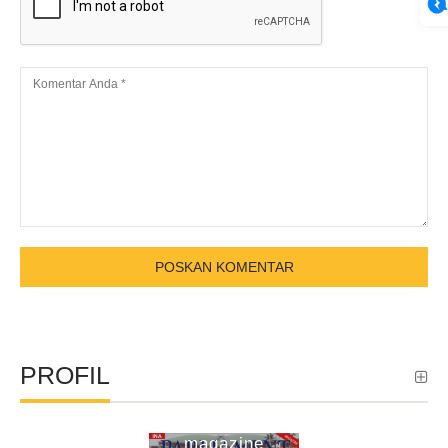
PROFIL
ina parliament
magazine