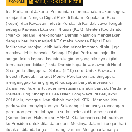
RABU, 09 OKTOBER 2019
EKONOMI
Ina Parliament Jakarta :
Pemerintah merencanakan akan segera
menjadikan Nongsa Digital Park di Batam, Kepulauan Riau
(Kepri), dan Kawasan Industri Kendal, di Kendal, Jawa Tengah,
sebagai Kawasan Ekonomi Khusus (KEK). Menteri Koordinator
(Menko) bidang Perekonomian Darmin Nasution mengatakan,
dengan berubah menjadi KEK maka Nongsa Digital Park
fasilitasnya menjadi lebih baik dan minat investasi di situ juga
mestinya lebih banyak. “Sebagai Digital Park tentu saja dia
sangat fokus kepada kegiatan-kegiatan yang sifatnya digital,
termasuk pendidikan,” kata Darmin kepada wartawan di Hotel
Shangri-la, Singapura, Selasa (8/10) sore. Untuk Kawasan
Industri Kendal, menurut Menko Perekonomian, Singapura
menganggap kurang greget walaupun banyak invesasi di
dalamnya. Karena itu, agar investasinya makin banyak, Perdana
Menteri (PM) Singapura Lee Hsien Long waktu di Bali, akhir
2018 lalu, mengusulkan diubah menjadi KEK. “Memang kita
perlu waktu menyiapkannya. Sekarang ini statusnya rancangan
peraturan pemerintahnya itu sudah selesai diharmonisasi di
(Kementerian) Hukum dan HAMM. Kita kemarin sudah naikkan
ke Presiden untuk ditandatangani. Mestinya dalam hitungan hari
itu akan ditandatangani,” terang Darmin. Mengenai lamanya