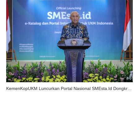
KemenKopUKM Luncurkan Portal Nasional SMEsta.Id Dongkrak UKM Go Global