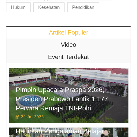
Hukum
Kesehatan
Pendidikan
Artikel Populer
Video
Event Terdekat
Pimpin Upacara Praspa 2026,
Presiden Prabowo Lantik 1.177
Perwira Remaja TNI-Polri
22 Jul 2026
Hadirkan Pengalaman Belajar