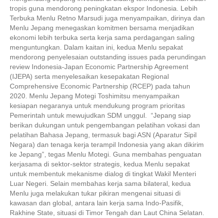
tropis guna mendorong peningkatan ekspor Indonesia. Lebih
Terbuka Menlu Retno Marsudi juga menyampaikan, dirinya dan
Menlu Jepang menegaskan komitmen bersama menjadikan
ekonomi lebih terbuka serta kerja sama perdagangan saling
menguntungkan. Dalam kaitan ini, kedua Menlu sepakat
mendorong penyelesaian outstanding issues pada perundingan
review Indonesia-Japan Economic Partnership Agreement
(IJEPA) serta menyelesaikan kesepakatan Regional
Comprehensive Economic Partnership (RCEP) pada tahun
2020. Menlu Jepang Motegi Toshimitsu menyampaikan
kesiapan negaranya untuk mendukung program prioritas
Pemerintah untuk mewujudkan SDM unggul. “Jepang siap
berikan dukungan untuk pengembangan pelatihan vokasi dan
pelatihan Bahasa Jepang, termasuk bagi ASN (Aparatur Sipil
Negara) dan tenaga kerja terampil Indonesia yang akan dikirim
ke Jepang”, tegas Menlu Motegi. Guna membahas penguatan
kerjasama di sektor-sektor strategis, kedua Menlu sepakat
untuk membentuk mekanisme dialog di tingkat Wakil Menteri
Luar Negeri. Selain membahas kerja sama bilateral, kedua
Menlu juga melakukan tukar pikiran mengenai situasi di
kawasan dan global, antara lain kerja sama Indo-Pasifik,
Rakhine State, situasi di Timor Tengah dan Laut China Selatan.