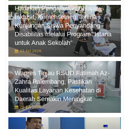
Hadirkan Pengalaman Belajar
Inklusif, Kemensetneg Terima
Kunjungan Siswa Penyandang
Disabilitas melalui Program “Istana
untuk Anak Sekolah”
22 Jul 2026
Wapres Tinjau RSUD Fatimah Az-
Zahra Palembang, Pastikan
Kualitas Layanan Kesehatan di
Daerah Semakin Meningkat
20 Jul 2026