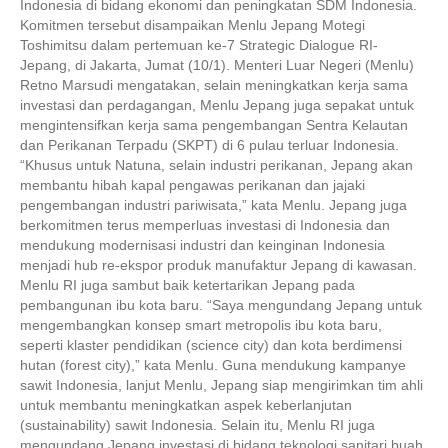
Indonesia di bidang ekonomi dan peningkatan SDM Indonesia.
Komitmen tersebut disampaikan Menlu Jepang Motegi
Toshimitsu dalam pertemuan ke-7 Strategic Dialogue RI-
Jepang, di Jakarta, Jumat (10/1). Menteri Luar Negeri (Menlu)
Retno Marsudi mengatakan, selain meningkatkan kerja sama
investasi dan perdagangan, Menlu Jepang juga sepakat untuk
mengintensifkan kerja sama pengembangan Sentra Kelautan
dan Perikanan Terpadu (SKPT) di 6 pulau terluar Indonesia.
“Khusus untuk Natuna, selain industri perikanan, Jepang akan
membantu hibah kapal pengawas perikanan dan jajaki
pengembangan industri pariwisata,” kata Menlu. Jepang juga
berkomitmen terus memperluas investasi di Indonesia dan
mendukung modernisasi industri dan keinginan Indonesia
menjadi hub re-ekspor produk manufaktur Jepang di kawasan.
Menlu RI juga sambut baik ketertarikan Jepang pada
pembangunan ibu kota baru. “Saya mengundang Jepang untuk
mengembangkan konsep smart metropolis ibu kota baru,
seperti klaster pendidikan (science city) dan kota berdimensi
hutan (forest city),” kata Menlu. Guna mendukung kampanye
sawit Indonesia, lanjut Menlu, Jepang siap mengirimkan tim ahli
untuk membantu meningkatkan aspek keberlanjutan
(sustainability) sawit Indonesia. Selain itu, Menlu RI juga
mengundang Jepang investasi di bidang teknologi sanitari buah