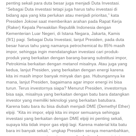
penting sekali para duta besar juga menjadi Duta Investasi.
“Sebagai Duta investasi tetapi juga harus tahu investasi di
bidang apa yang kita perlukan atau menjadi prioritas,” kata
Presiden Jokowi saat memberikan arahan pada Rapat Kerja
(Raker) Kepala Perwakilan Republik Indonesia dengan
Kementerian Luar Negeri, di Istana Negara, Jakarta, Kamis
(9/1) pagi. Sebagai Duta Investasi, lanjut Presiden, pada duta
besar harus tahu yang namanya petrochemical itu 85% masih
impor, sehingga ingin mendatangkan investasi cari produk-
produk yang berkaitan dengan barang-barang substitusi impor,
Petrokimia berkaitan dengan metanol misalnya. Atau juga yang
kedua, lanjut Presiden, yang berkaitan dengan energi karena
kita ini masih impor banyak minyak dan gas. Hubungannya ke
mana, lanjut Presiden, bagaimana agar impor energi ini bisa
turun. Terus investornya siapa? Menurut Presiden, investornya
bisa saja, misalnya yang berkaitan dengan batu bara datangkan
investor yang memiliki teknologi yang berkaitan batubara.
Karena batu bara itu bisa diubah menjadi DME (Demethyl Ether)
elpiji. “Kita ini impor, elpiji kita ini impor semuanya sehingga
investasi yang berkaitan dengan DME elpiji ini penting sekali,
supaya kita tidak impor gas elpiji lagi. Karena material kita batu
bara ini banyak sekali,” ungkap Presiden seraya menambahkan,