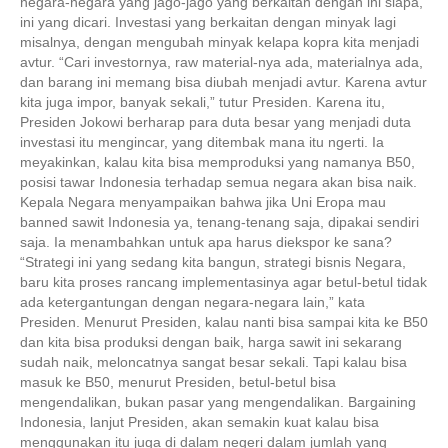
negara-negara yang jago-jago yang berkaitan dengan ini siapa,
ini yang dicari. Investasi yang berkaitan dengan minyak lagi
misalnya, dengan mengubah minyak kelapa kopra kita menjadi
avtur. “Cari investornya, raw material-nya ada, materialnya ada,
dan barang ini memang bisa diubah menjadi avtur. Karena avtur
kita juga impor, banyak sekali,” tutur Presiden. Karena itu,
Presiden Jokowi berharap para duta besar yang menjadi duta
investasi itu mengincar, yang ditembak mana itu ngerti. Ia
meyakinkan, kalau kita bisa memproduksi yang namanya B50,
posisi tawar Indonesia terhadap semua negara akan bisa naik.
Kepala Negara menyampaikan bahwa jika Uni Eropa mau
banned sawit Indonesia ya, tenang-tenang saja, dipakai sendiri
saja. Ia menambahkan untuk apa harus diekspor ke sana?
“Strategi ini yang sedang kita bangun, strategi bisnis Negara,
baru kita proses rancang implementasinya agar betul-betul tidak
ada ketergantungan dengan negara-negara lain,” kata
Presiden. Menurut Presiden, kalau nanti bisa sampai kita ke B50
dan kita bisa produksi dengan baik, harga sawit ini sekarang
sudah naik, meloncatnya sangat besar sekali. Tapi kalau bisa
masuk ke B50, menurut Presiden, betul-betul bisa
mengendalikan, bukan pasar yang mengendalikan. Bargaining
Indonesia, lanjut Presiden, akan semakin kuat kalau bisa
menggunakan itu juga di dalam negeri dalam jumlah yang