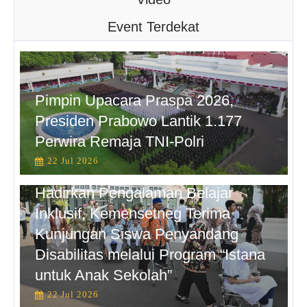
Event Terdekat
Pimpin Upacara Praspa 2026,
Presiden Prabowo Lantik 1.177
Perwira Remaja TNI-Polri
22 Jul 2026
Hadirkan Pengalaman Belajar
Inklusif, Kemensetneg Terima
Kunjungan Siswa Penyandang
Disabilitas melalui Program “Istana
untuk Anak Sekolah”
22 Jul 2026