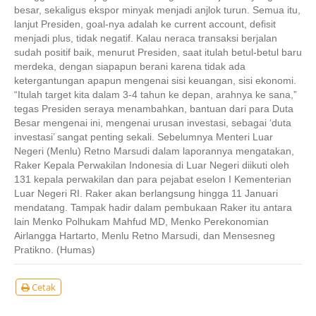
besar, sekaligus ekspor minyak menjadi anjlok turun. Semua itu,
lanjut Presiden, goal-nya adalah ke current account, defisit
menjadi plus, tidak negatif. Kalau neraca transaksi berjalan
sudah positif baik, menurut Presiden, saat itulah betul-betul baru
merdeka, dengan siapapun berani karena tidak ada
ketergantungan apapun mengenai sisi keuangan, sisi ekonomi.
“Itulah target kita dalam 3-4 tahun ke depan, arahnya ke sana,”
tegas Presiden seraya menambahkan, bantuan dari para Duta
Besar mengenai ini, mengenai urusan investasi, sebagai ‘duta
investasi’ sangat penting sekali. Sebelumnya Menteri Luar
Negeri (Menlu) Retno Marsudi dalam laporannya mengatakan,
Raker Kepala Perwakilan Indonesia di Luar Negeri diikuti oleh
131 kepala perwakilan dan para pejabat eselon I Kementerian
Luar Negeri RI. Raker akan berlangsung hingga 11 Januari
mendatang. Tampak hadir dalam pembukaan Raker itu antara
lain Menko Polhukam Mahfud MD, Menko Perekonomian
Airlangga Hartarto, Menlu Retno Marsudi, dan Mensesneg
Pratikno. (Humas)
Cetak