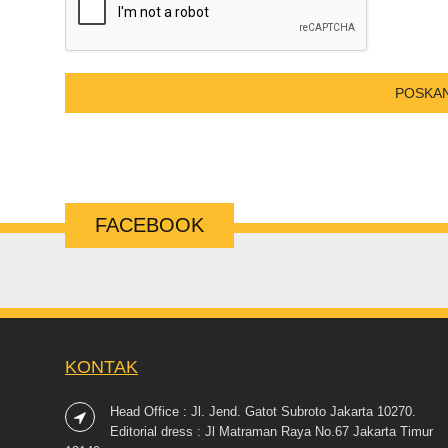
FACEBOOK
KONTAK
Head Office : Jl. Jend. Gatot Subroto Jakarta 10270.
Editorial dress : Jl Matraman Raya No.67 Jakarta Timur