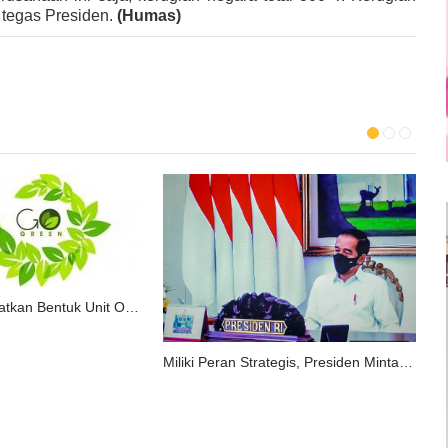
” tegas Presiden.
(Humas)
Pemerintah Isyaratkan Bentuk Unit Organisasi Non Eselon Pengelola Dana Lingkungan Hidup
Miliki Peran Strategis, Presiden Minta Percepat Proyek Nasional Patimban