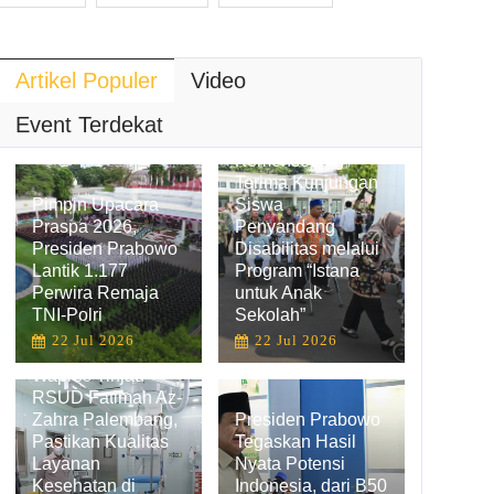
Artikel Populer
Video
Hadirkan
Pengalaman
Event Terdekat
Belajar Inklusif,
Kemensetneg
Terima Kunjungan
Pimpin Upacara
Siswa
Praspa 2026,
Penyandang
Presiden Prabowo
Disabilitas melalui
Lantik 1.177
Program “Istana
Perwira Remaja
untuk Anak
TNI-Polri
Sekolah”
22 Jul 2026
22 Jul 2026
Wapres Tinjau
RSUD Fatimah Az-
Zahra Palembang,
Presiden Prabowo
Pastikan Kualitas
Tegaskan Hasil
Layanan
Nyata Potensi
Kesehatan di
Indonesia, dari B50