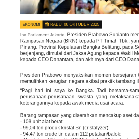
RABU, 08 OKTOBER 2025
EKONOMI
Presiden Prabowo Subianto men
Ina Parliament Jakarta
Rampasan Negara (BRN) kepada PT Timah Tbk., yang d
Pinang, Provinsi Kepulauan Bangka Belitung, pada S
berjenjang, dimulai dari Jaksa Agung kepada Wakil M
kepada CEO Danantara, dan akhirnya dari CEO Dana
Presiden Prabowo menyaksikan momen bersejarah t
memulihkan kerugian negara akibat praktik tambang i
“Pagi hari ini saya ke Bangka. Tadi bersama-sa
perusahaan-perusahaan swasta yang melaksanaka
keterangannya kepada awak media usai acara.
Barang rampasan yang diserahkan mencakup aset dal
- 108 unit alat berat;
- 99,04 ton produk kristal Sn (cristalyzer);
- 94,47 ton crude tin dalam 112 petakan/balok;