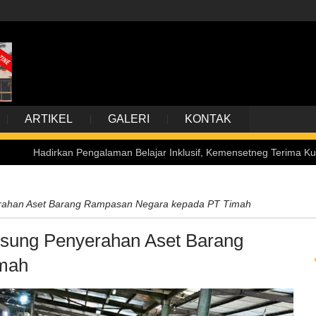
ARTIKEL
GALERI
KONTAK
n Pengalaman Belajar Inklusif, Kemensetneg Terima Kunjungan Siswa P
rahan Aset Barang Rampasan Negara kepada PT Timah
gsung Penyerahan Aset Barang
mah