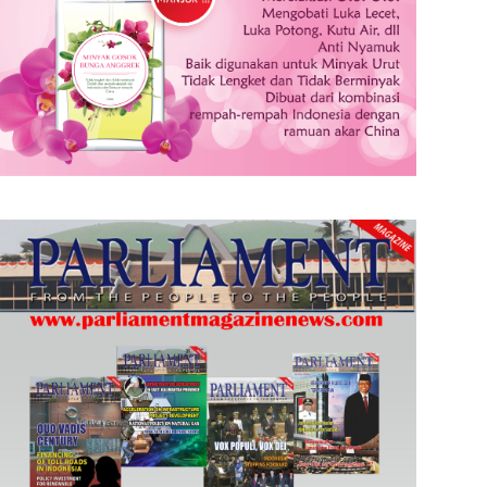
Soal Jiwasraya, Menteri BUMN: Sinergi dengan Kemenkeu, Prioritas Penyelesaian Nasabah