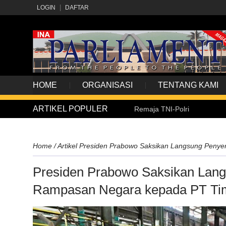
LOGIN
DAFTAR
HOME
ORGANISASI
TENTANG KAMI
ARTIKEL POPULER
owo Lantik 1.177 Perwira Remaja TNI-Polri
Hadirka
Home
/
Artikel
Presiden Prabowo Saksikan Langsung Penye
Presiden Prabowo Saksikan Lan
Rampasan Negara kepada PT Ti