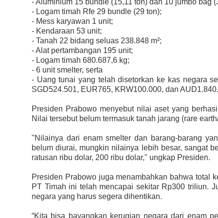
- Aluminium 15 bundle (15,11 ton) dan 10 jumbo bag (3
- Logam timah Rfe 29 bundle (29 ton);
- Mess karyawan 1 unit;
- Kendaraan 53 unit;
- Tanah 22 bidang seluas 238.848 m²;
- Alat pertambangan 195 unit;
- Logam timah 680.687,6 kg;
- 6 unit smelter, serta
- Uang tunai yang telah disetorkan ke kas negara 
SGD524.501, EUR765, KRW100.000, dan AUD1.840
Presiden Prabowo menyebut nilai aset yang berhasil
Nilai tersebut belum termasuk tanah jarang (
rare earth
"Nilainya dari enam smelter dan barang-barang yang
belum diurai, mungkin nilainya lebih besar, sangat bes
ratusan ribu dolar, 200 ribu dolar," ungkap Presiden.
Presiden Prabowo juga menambahkan bahwa total ker
PT Timah ini telah mencapai sekitar Rp300 triliun
negara yang harus segera dihentikan.
“Kita bisa bayangkan kerugian negara dari enam per