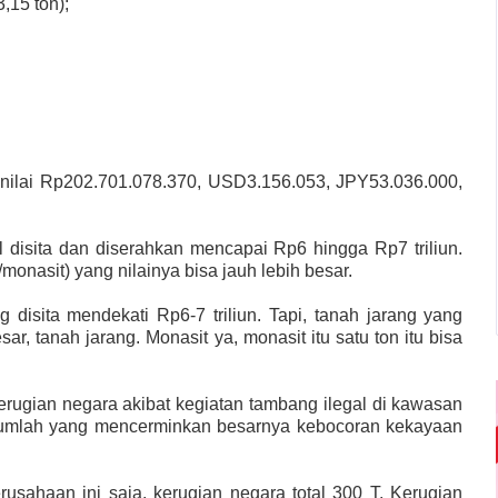
,15 ton);
senilai Rp202.701.078.370, USD3.156.053, JPY53.036.000,
.
 disita dan diserahkan mencapai Rp6 hingga Rp7 triliun.
/monasit) yang nilainya bisa jauh lebih besar.
 disita mendekati Rp6-7 triliun. Tapi, tanah jarang yang
ar, tanah jarang. Monasit ya, monasit itu satu ton itu bisa
ugian negara akibat kegiatan tambang ilegal di kawasan
. Jumlah yang mencerminkan besarnya kebocoran kekayaan
usahaan ini saja, kerugian negara total 300 T. Kerugian