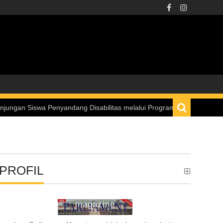
enyandang Disabilitas melalui Program “Istana untuk Anak Sekolah”
PROFIL
ina parliament
magazine