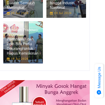
Daerah Semakin
hingga Industri
Meningkat
Nasional
20 Jul 2026
19 Jul 2026
Presiden Prabowo:
Anggaran
Pertahanan dan
Polri Bila Perlu
Dikurangi untuk
Hapus Kemiskinan
19 Jul 2026