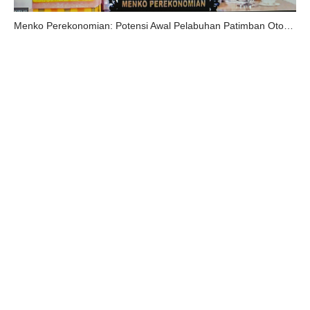
Menko Perekonomian: Potensi Awal Pelabuhan Patimban Otomotif Berorientasi Ekspor