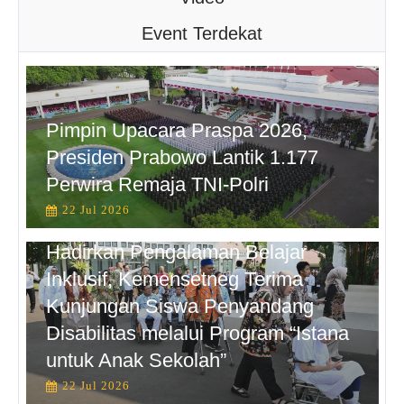
Event Terdekat
Pimpin Upacara Praspa 2026,
Presiden Prabowo Lantik 1.177
Perwira Remaja TNI-Polri
22 Jul 2026
Hadirkan Pengalaman Belajar
Inklusif, Kemensetneg Terima
Kunjungan Siswa Penyandang
Disabilitas melalui Program “Istana
untuk Anak Sekolah”
22 Jul 2026