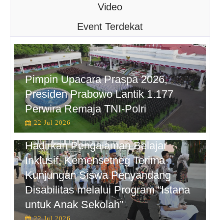
Video
Event Terdekat
Pimpin Upacara Praspa 2026,
Presiden Prabowo Lantik 1.177
Perwira Remaja TNI-Polri
22 Jul 2026
Hadirkan Pengalaman Belajar
Inklusif, Kemensetneg Terima
Kunjungan Siswa Penyandang
Disabilitas melalui Program “Istana
untuk Anak Sekolah”
22 Jul 2026