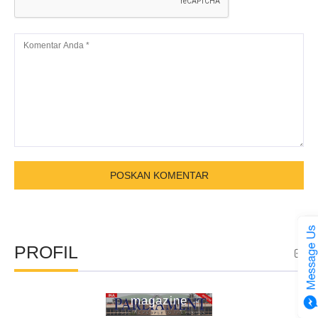
PROFIL
ina parliament
magazine