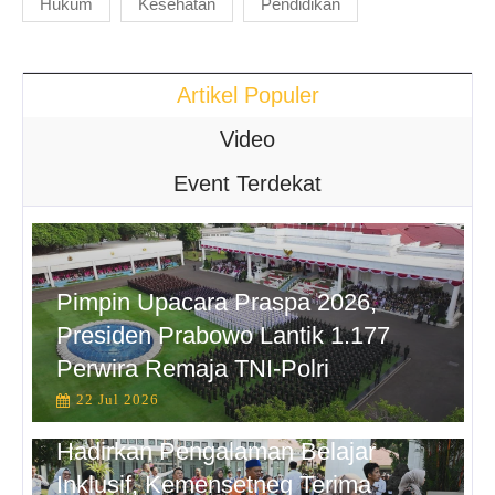
Hukum
Kesehatan
Pendidikan
Artikel Populer
Video
Event Terdekat
Pimpin Upacara Praspa 2026,
Presiden Prabowo Lantik 1.177
Perwira Remaja TNI-Polri
22 Jul 2026
Hadirkan Pengalaman Belajar
Inklusif, Kemensetneg Terima