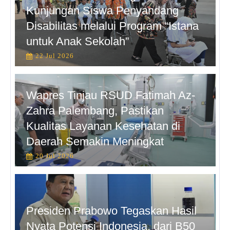
Kunjungan Siswa Penyandang
Disabilitas melalui Program “Istana
untuk Anak Sekolah”
22 Jul 2026
Wapres Tinjau RSUD Fatimah Az-
Zahra Palembang, Pastikan
Kualitas Layanan Kesehatan di
Daerah Semakin Meningkat
20 Jul 2026
Presiden Prabowo Tegaskan Hasil
Nyata Potensi Indonesia, dari B50