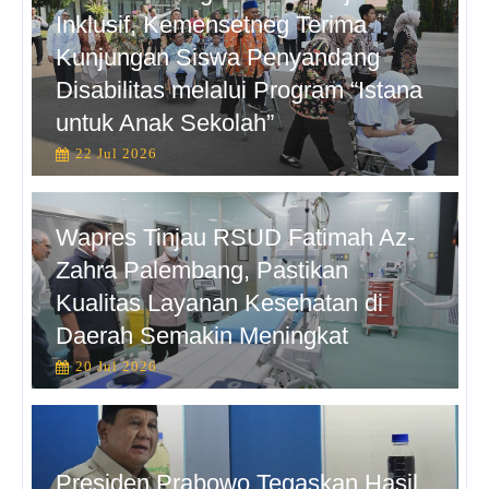
Inklusif, Kemensetneg Terima
Kunjungan Siswa Penyandang
Disabilitas melalui Program “Istana
untuk Anak Sekolah”
22 Jul 2026
Wapres Tinjau RSUD Fatimah Az-
Zahra Palembang, Pastikan
Kualitas Layanan Kesehatan di
Daerah Semakin Meningkat
20 Jul 2026
Presiden Prabowo Tegaskan Hasil