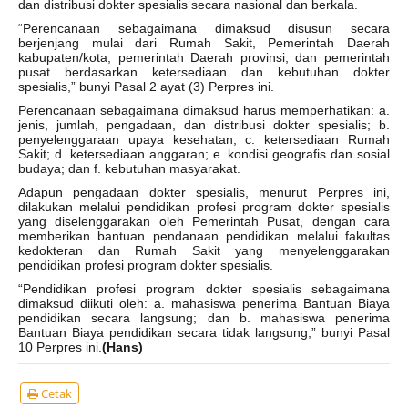
dan distribusi dokter spesialis secara nasional dan berkala.
“Perencanaan sebagaimana dimaksud disusun secara
berjenjang mulai dari Rumah Sakit, Pemerintah Daerah
kabupaten/kota, pemerintah Daerah provinsi, dan pemerintah
pusat berdasarkan ketersediaan dan kebutuhan dokter
spesialis,” bunyi Pasal 2 ayat (3) Perpres ini.
Perencanaan sebagaimana dimaksud harus memperhatikan: a.
jenis, jumlah, pengadaan, dan distribusi dokter spesialis; b.
penyelenggaraan upaya kesehatan; c. ketersediaan Rumah
Sakit; d. ketersediaan anggaran; e. kondisi geografis dan sosial
budaya; dan f. kebutuhan masyarakat.
Adapun pengadaan dokter spesialis, menurut Perpres ini,
dilakukan melalui pendidikan profesi program dokter spesialis
yang diselenggarakan oleh Pemerintah Pusat, dengan cara
memberikan bantuan pendanaan pendidikan melalui fakultas
kedokteran dan Rumah Sakit yang menyelenggarakan
pendidikan profesi program dokter spesialis.
“Pendidikan profesi program dokter spesialis sebagaimana
dimaksud diikuti oleh: a. mahasiswa penerima Bantuan Biaya
pendidikan secara langsung; dan b. mahasiswa penerima
Bantuan Biaya pendidikan secara tidak langsung,” bunyi Pasal
10 Perpres ini.
(Hans)
Cetak