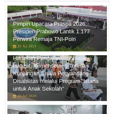
Pimpin Upacara Praspa 2026,
Presiden Prabowo Lantik 1.177
Perwira Remaja TNI-Polri
22 Jul 2026
Hadirkan Pengalaman Belajar
Inklusif, Kemensetneg Terima
Kunjungan Siswa Penyandang
Disabilitas melalui Program “Istana
untuk Anak Sekolah”
22 Jul 2026