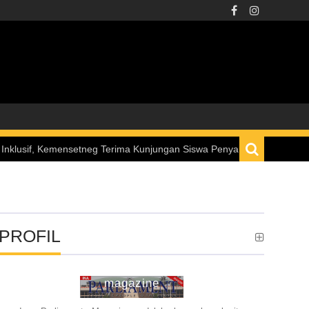
mensetneg Terima Kunjungan Siswa Penyandang Disabilitas melalui Pr
PROFIL
ina parliament
magazine