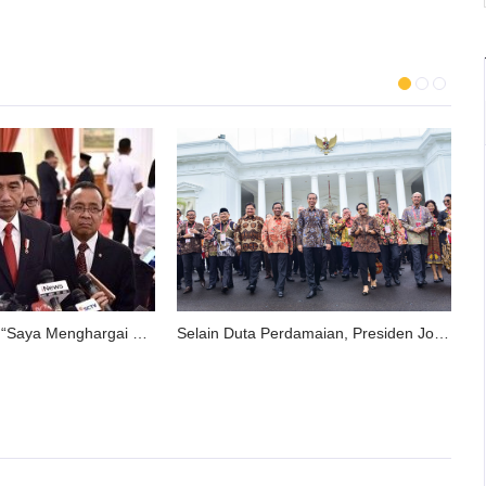
Presiden Jokowi: “Saya Menghargai Komitmen Idrus Marham”
Selain Duta Perdamaian, Presiden Jokowi Minta Semua Duta Besar Jadi Duta Investasi