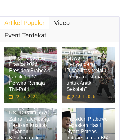
Artikel Populer
Video
Hadirkan
Pengalaman
Event Terdekat
Belajar Inklusif,
Kemensetneg
Terima Kunjungan
Pimpin Upacara
Siswa
Praspa 2026,
Penyandang
Presiden Prabowo
Disabilitas melalui
Lantik 1.177
Program “Istana
Perwira Remaja
untuk Anak
TNI-Polri
Sekolah”
12 Anggota DPR PAW Diresm
22 Jul 2026
22 Jul 2026
Wapres Tinjau
Presiden Jokowi dan Presiden Trump Sepakat Tingkatkan Kerja Sama Alkes dalam Penanganan Covid-19.
RSUD Fatimah Az-
Zahra Palembang,
Presiden Prabowo
Pastikan Kualitas
Tegaskan Hasil
Layanan
Nyata Potensi
Kesehatan di
Indonesia, dari B50