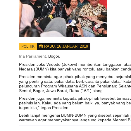
RABU, 16 JANUARI 2019
POLITIK
Ina Parliament.
Bogor,
Presiden Joko Widodo (Jokowi) memberikan tanggapan atas
Negara (BUMN) kita banyak yang rontok, atau bahkan cend
Presiden meminta agar pihak-pihak yang menyebut sejumlah
yang penting satu, pakai data, berbicara itu pakai data,” 
peluncuran Program Wirausaha ASN dan Pensiunan; Sejahtera
Sentul, Bogor, Jawa Barat, Rabu (16/1) siang.
Presiden juga meminta kepada pihak-pihak tersebut termasu
pesimis lah. Kalau ada yang belum baik, ya, banyak yang belum 
tugas kita,” tegas Presiden.
Lebih lanjut mengenai BUMN-BUMN yang disebut sejumlah p
wartawan agar menanyakannya langsung kepada Menteri B