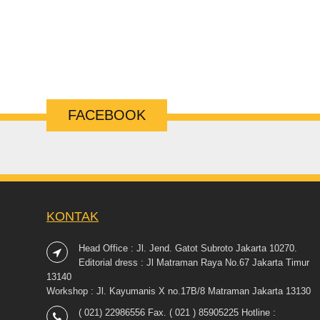
FACEBOOK
KONTAK
Head Office : Jl. Jend. Gatot Subroto Jakarta 10270.
Editorial dress : Jl Matraman Raya No.67 Jakarta Timur
13140
Workshop : Jl. Kayumanis X no.17B/8 Matraman Jakarta 13130
( 021) 22986556 Fax. ( 021 ) 85905225 Hotline :