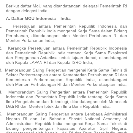
Berikut daftar MoU yang ditandatangani delegasi Pemerintah RI
dengan delegasi India:
A. Daftar MOU Indonesia – India
1.
Persetujuan antara Pemerintah Republik Indonesia dan
Pemerintah Republik India mengenai Kerja Sama dalam Bidang
Pertahanan, ditandatangani oleh Menteri Pertahanan RI dan
Menteri Pertahanan India;
2.
Kerangka Persetujuan antara Pemerintah Republik Indonesia
dan Pemerintah Republik India tentang Kerja Sama Eksplorasi
dan Penggunaan Antariksa untuk tujuan damai, ditandatangani
oleh Kepala LAPAN RI dan Kepala ISRO India;
3.
Memorandum Saling Pengertian mengenai Kerja Sama Teknis di
Sektor Perkeretaapian antara Kementerian Perhubungan RI dan
Kementerian Perkeretaapian Republik India, ditandatangani
oleh Menteri Perhubungan RI dan Menteri Perkeretaapian India;
4.
Memorandum Saling Pengertian antara Pemerintah Republik
Indonesia dan Pemerintah Republik India tentang Kerja Sama
Ilmu Pengetahuan dan Teknologi, ditandatangani oleh Menristek
Dikti RI dan Menteri Iptek dan Ilmu Bumi Republik India;
5.
Memorandum Saling Pengertian antara Lembaga Administrasi
Negara RI dan Lal Bahadur Shastri National Academy of
Administration Republik India mengenai Kerja Sama Teknik di
bidang pengembangan kapasitas Aparatur Sipil Negara,