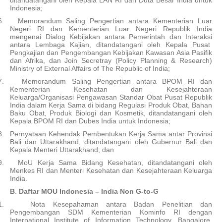
ditandatangani oleh Kepala LAN RI dan Duta Besar India untuk
Indonesia;
6.
Memorandum Saling Pengertian antara Kementerian Luar
Negeri RI dan Kementerian Luar Negeri Republik India
mengenai Dialog Kebijakan antara Pemerintah dan Interaksi
antara Lembaga Kajian, ditandatangani oleh Kepala Pusat
Pengkajian dan Pengembangan Kebijakan Kawasan Asia Pasifik
dan Afrika, dan Join Secretray (Policy Planning & Research)
Ministry of External Affairs of The Republic of India;
7.
Memorandum Saling Pengertian antara BPOM RI dan
Kementerian Kesehatan dan Kesejahteraan
Keluarga/Organisasi Pengawasan Standar Obat Pusat Republik
India dalam Kerja Sama di bidang Regulasi Produk Obat, Bahan
Baku Obat, Produk Biologi dan Kosmetik, ditandatangani oleh
Kepala BPOM RI dan Dubes India untuk Indonesia;
8.
Pernyataan Kehendak Pembentukan Kerja Sama antar Provinsi
Bali dan Uttarakhand, ditandatangani oleh Gubernur Bali dan
Kepala Menteri Uttarakhand; dan
9.
MoU Kerja Sama Bidang Kesehatan, ditandatangani oleh
Menkes RI dan Menteri Kesehatan dan Kesejahteraan Keluarga
India.
B
.
Daftar MOU Indonesia – India Non G-to-G
1.
Nota Kesepahaman antara Badan Penelitian dan
Pengembangan SDM Kementerian Kominfo RI dengan
International Institute of Information Technology, Bangalore,