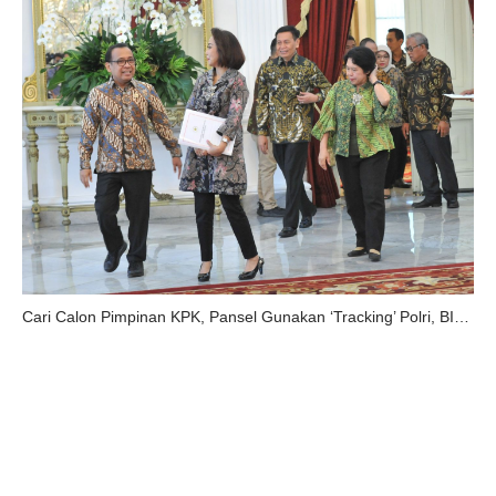
Cari Calon Pimpinan KPK, Pansel Gunakan ‘Tracking’ Polri, BIN, KPK, Kejaksaan, BNPT, dan BNN