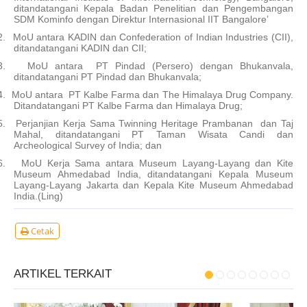
ditandatangani Kepala Badan Penelitian dan Pengembangan
SDM Kominfo dengan Direktur Internasional IIT Bangalore’
2.
MoU antara KADIN dan Confederation of Indian Industries (CII),
ditandatangani KADIN dan CII;
3.
MoU antara PT Pindad (Persero) dengan Bhukanvala,
ditandatangani PT Pindad dan Bhukanvala;
4.
MoU antara PT Kalbe Farma dan The Himalaya Drug Company.
Ditandatangani PT Kalbe Farma dan Himalaya Drug;
5.
Perjanjian Kerja Sama Twinning Heritage Prambanan dan Taj
Mahal, ditandatangani PT Taman Wisata Candi dan
Archeological Survey of India; dan
6.
MoU Kerja Sama antara Museum Layang-Layang dan Kite
Museum Ahmedabad India, ditandatangani Kepala Museum
Layang-Layang Jakarta dan Kepala Kite Museum Ahmedabad
India.(Ling)
Cetak
ARTIKEL TERKAIT