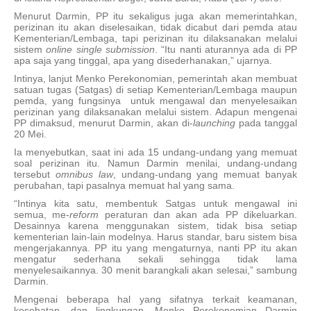
Menurut Darmin, PP itu sekaligus juga akan memerintahkan,
perizinan itu akan diselesaikan, tidak dicabut dari pemda atau
Kementerian/Lembaga, tapi perizinan itu dilaksanakan melalui
sistem
online single submission
. “Itu nanti aturannya ada di PP
apa saja yang tinggal, apa yang disederhanakan,” ujarnya.
Intinya, lanjut Menko Perekonomian, pemerintah akan membuat
satuan tugas (Satgas) di setiap Kementerian/Lembaga maupun
pemda, yang fungsinya untuk mengawal dan menyelesaikan
perizinan yang dilaksanakan melalui sistem. Adapun mengenai
PP dimaksud, menurut Darmin, akan di-
launching
pada tanggal
20 Mei.
Ia menyebutkan, saat ini ada 15 undang-undang yang memuat
soal perizinan itu. Namun Darmin menilai, undang-undang
tersebut
omnibus law
, undang-undang yang memuat banyak
perubahan, tapi pasalnya memuat hal yang sama.
“Intinya kita satu, membentuk Satgas untuk mengawal ini
semua, me-
reform
peraturan dan akan ada PP dikeluarkan.
Desainnya karena menggunakan sistem, tidak bisa setiap
kementerian lain-lain modelnya. Harus standar, baru sistem bisa
mengerjakannya. PP itu yang mengaturnya, nanti PP itu akan
mengatur sederhana sekali sehingga tidak lama
menyelesaikannya. 30 menit barangkali akan selesai,” sambung
Darmin.
Mengenai beberapa hal yang sifatnya terkait keamanan,
kesehatan, dan lingkungan, Menko Perekonomian Darmin