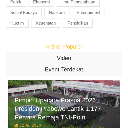
Politik
Ekonomi
Ilmu Pengetahuan
Sosial Budaya
Hankam
Entertaiment
Hukum
Kesehatan
Pendidikan
Artikel Populer
Video
Event Terdekat
Pimpin Upacara Praspa 2026,
Presiden Prabowo Lantik 1.177
Perwira Remaja TNI-Polri
22 Jul 2026