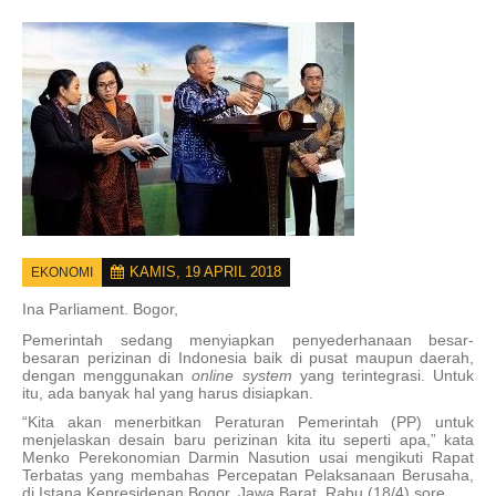
KAMIS, 19 APRIL 2018
EKONOMI
Ina Parliament.
Bogor,
Pemerintah sedang menyiapkan penyederhanaan besar-
besaran perizinan di Indonesia baik di pusat maupun daerah,
dengan menggunakan
online
system
yang terintegrasi. Untuk
itu, ada banyak hal yang harus disiapkan.
“Kita akan menerbitkan Peraturan Pemerintah (PP) untuk
menjelaskan desain baru perizinan kita itu seperti apa,” kata
Menko Perekonomian Darmin Nasution usai mengikuti Rapat
Terbatas yang membahas Percepatan Pelaksanaan Berusaha,
di Istana Kepresidenan Bogor, Jawa Barat, Rabu (18/4) sore.