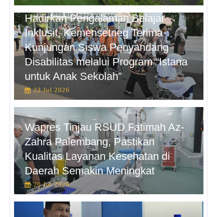
Hadirkan Pengalaman Belajar
Inklusif, Kemensetneg Terima
Kunjungan Siswa Penyandang
Disabilitas melalui Program “Istana
untuk Anak Sekolah”
22 Jul 2026
Wapres Tinjau RSUD Fatimah Az-
Zahra Palembang, Pastikan
Kualitas Layanan Kesehatan di
Daerah Semakin Meningkat
20 Jul 2026