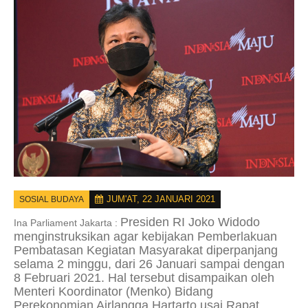
JUM'AT, 22 JANUARI 2021
SOSIAL BUDAYA
Presiden RI Joko Widodo
Ina Parliament Jakarta :
menginstruksikan agar kebijakan Pemberlakuan
Pembatasan Kegiatan Masyarakat diperpanjang
selama 2 minggu, dari 26 Januari sampai dengan
8 Februari 2021. Hal tersebut disampaikan oleh
Menteri Koordinator (Menko) Bidang
Perekonomian Airlangga Hartarto usai Rapat