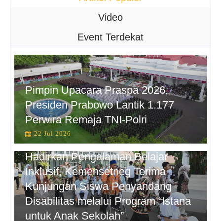
Video
Event Terdekat
Pimpin Upacara Praspa 2026,
Presiden Prabowo Lantik 1.177
Perwira Remaja TNI-Polri
22 Jul 2026
Hadirkan Pengalaman Belajar
Inklusif, Kemensetneg Terima
Kunjungan Siswa Penyandang
Disabilitas melalui Program “Istana
untuk Anak Sekolah”