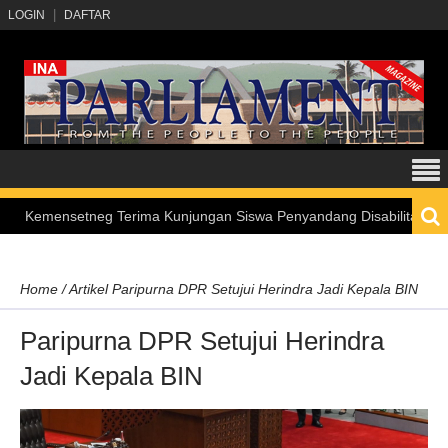
LOGIN
DAFTAR
mensetneg Terima Kunjungan Siswa Penyandang Disabilitas melalui Pr
Home
/
Artikel
Paripurna DPR Setujui Herindra Jadi Kepala BIN
Paripurna DPR Setujui Herindra
Jadi Kepala BIN