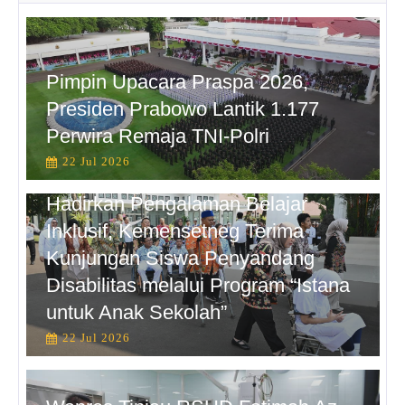
Pimpin Upacara Praspa 2026,
Presiden Prabowo Lantik 1.177
Perwira Remaja TNI-Polri
22 Jul 2026
Hadirkan Pengalaman Belajar
Inklusif, Kemensetneg Terima
Kunjungan Siswa Penyandang
Disabilitas melalui Program “Istana
untuk Anak Sekolah”
22 Jul 2026