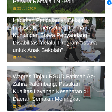
Perwira Remaja TNI-Polri
22 Jul 2026
Hadirkan Pengalaman Belajar
Inklusif, Kemensetneg Terima
Kunjungan Siswa Penyandang
Disabilitas melalui Program “Istana
untuk Anak Sekolah”
22 Jul 2026
Wapres Tinjau RSUD Fatimah Az-
Zahra Palembang, Pastikan
Kualitas Layanan Kesehatan di
Daerah Semakin Meningkat
20 Jul 2026