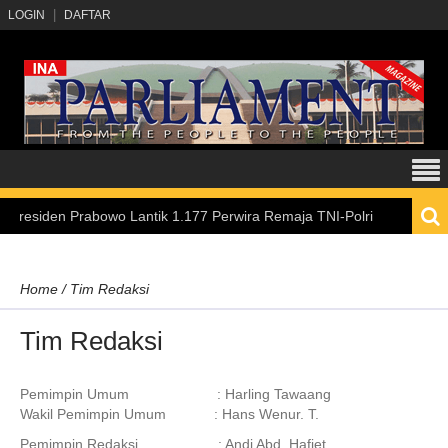
LOGIN
DAFTAR
siden Prabowo Lantik 1.177 Perwira Remaja TNI-Polri
Home
/
Tim Redaksi
Tim Redaksi
Pemimpin Umum : Harling Tawaang
Wakil Pemimpin Umum : Hans Wenur. T.
Pemimpin Redaksi : Andi Abd. Hafiet