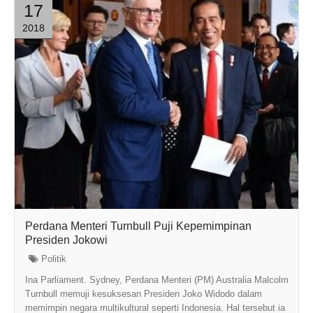
17
2018
Perdana Menteri Turnbull Puji Kepemimpinan
Presiden Jokowi
Politik
Ina Parliament. Sydney, Perdana Menteri (PM) Australia Malcolm
Turnbull memuji kesuksesan Presiden Joko Widodo dalam
memimpin negara multikultural seperti Indonesia. Hal tersebut ia