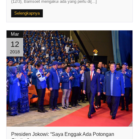
(12/3), Bamsoet mengakui ada yang perlu di[...]
Selengkapnya
Mar
12
2018
Presiden Jokowi: “Saya Enggak Ada Potongan