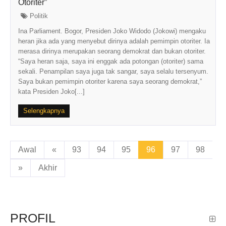
Otoriter”
Politik
Ina Parliament. Bogor, Presiden Joko Widodo (Jokowi) mengaku
heran jika ada yang menyebut dirinya adalah pemimpin otoriter. Ia
merasa dirinya merupakan seorang demokrat dan bukan otoriter.
“Saya heran saja, saya ini enggak ada potongan (otoriter) sama
sekali. Penampilan saya juga tak sangar, saya selalu tersenyum.
Saya bukan pemimpin otoriter karena saya seorang demokrat,”
kata Presiden Joko[...]
Selengkapnya
Awal
«
93
94
95
96
97
98
»
Akhir
PROFIL