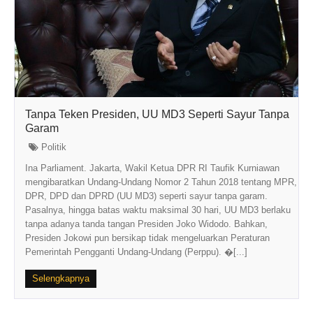
Tanpa Teken Presiden, UU MD3 Seperti Sayur Tanpa
Garam
Politik
Ina Parliament. Jakarta, Wakil Ketua DPR RI Taufik Kurniawan
mengibaratkan Undang-Undang Nomor 2 Tahun 2018 tentang MPR,
DPR, DPD dan DPRD (UU MD3) seperti sayur tanpa garam.
Pasalnya, hingga batas waktu maksimal 30 hari, UU MD3 berlaku
tanpa adanya tanda tangan Presiden Joko Widodo. Bahkan,
Presiden Jokowi pun bersikap tidak mengeluarkan Peraturan
Pemerintah Pengganti Undang-Undang (Perppu). �[...]
Selengkapnya