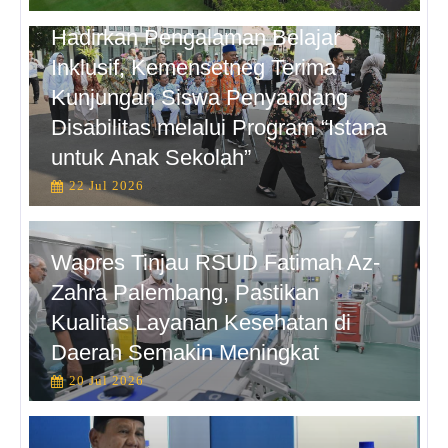
Hadirkan Pengalaman Belajar
Inklusif, Kemensetneg Terima
Kunjungan Siswa Penyandang
Disabilitas melalui Program “Istana
untuk Anak Sekolah”
22 Jul 2026
Wapres Tinjau RSUD Fatimah Az-
Zahra Palembang, Pastikan
Kualitas Layanan Kesehatan di
Daerah Semakin Meningkat
20 Jul 2026