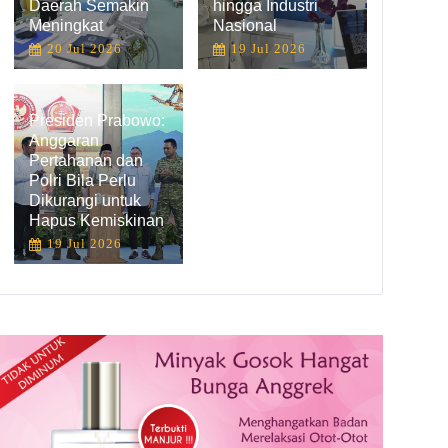
Daerah Semakin
hingga Industri
Meningkat
Nasional
20 Jul 2026
19 Jul 2026
Presiden Prabowo:
Anggaran
Pertahanan dan
Polri Bila Perlu
Dikurangi untuk
Hapus Kemiskinan
19 Jul 2026