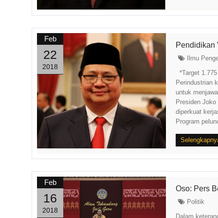
Feb
Pendidikan 
22
Ilmu Peng
2018
*Target 1.775
Perindustrian 
untuk menjawa
Presiden Joko 
diperkuat kerj
Program pelunc
Selengkapny
Feb
Oso: Pers 
16
Politik
2018
Dalam keteran