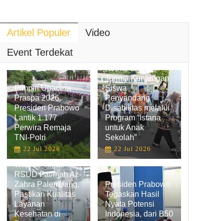
Artikel Populer
Video
Hadirkan
Pengalaman
Event Terdekat
Belajar Inklusif,
Kemensetneg
Terima Kunjungan
Pimpin Upacara
Siswa
Praspa 2026,
Penyandang
Presiden Prabowo
Disabilitas melalui
Lantik 1.177
Program “Istana
Perwira Remaja
untuk Anak
TNI-Polri
Sekolah”
22 Jul 2026
22 Jul 2026
Wapres Tinjau
RSUD Fatimah Az-
Zahra Palembang,
Presiden Prabowo
Pastikan Kualitas
Tegaskan Hasil
Layanan
Nyata Potensi
Kesehatan di
Indonesia, dari B50