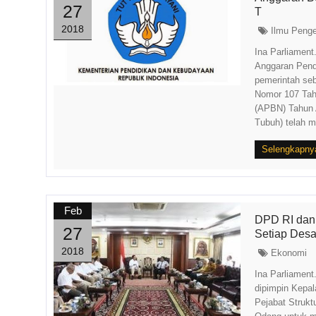
27
T
2018
Ilmu Peng
Ina Parliament.
Anggaran Pend
pemerintah seb
Nomor 107 Tah
(APBN) Tahun 
Tubuh) telah me
Selengkapny
Feb
DPD RI dan
27
Setiap Des
2018
Ekonomi
Ina Parliament
dipimpin Kepa
Pejabat Struk