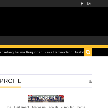
a Kunjungan Siswa Penyandang Disabilitas melalui Program “Istana un
PROFIL
ina parliament
magazine
Ina Parliament Magazine adalah kumpulan berita