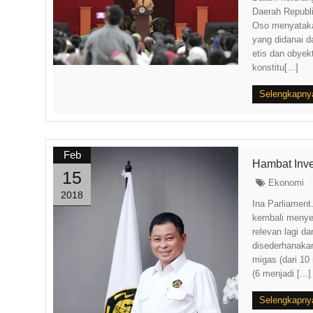
Daerah Republ
Oso menyataka
yang didanai d
etis dan obyek
konstitu[...]
Selengkapny
Feb
Hambat Inve
15
Ekonomi
2018
Ina Parliamen
kembali menyed
relevan lagi d
disederhanakan 
migas (dari 10 
(6 menjadi [...]
Selengkapny