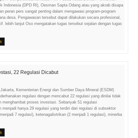
ik Indonesia (DPD RI), Oesman Sapta Odang atau yang akrab disapa
n peran pers sangat penting dalam mengawasi program-program
ana desa. Pengawasan tersebut dapat dilakukan secara profesional,
tif. lebih lanjut Oso mengatakan tugas tersebut sejalan dengan tugas
a
stasi, 22 Regulasi Dicabut
t.Jakarta, Kementerian Energi dan Sumber Daya Mineral (ESDM)
erhanakan regulasi dengan mencabut 22 regulasi yang dinilai tidak
an menghambat proses investasi. Sebanyak 51 regulasi
menjadi hanya 29 regulasi yang terdiri dari regulasi di subsektor
menjadi 7 regulasi), ketenagalistrikan (2 menjadi 1 regulasi), minerba
a