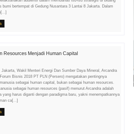
elaksanakan audiensi dalam membahas isu-isu strategis di bidang
 bumi bertempat di Gedung Nusantara 3 Lantai 8 Jakarta. Dalam
...]
a
 Resources Menjadi Human Capital
. Jakarta, Wakil Menteri Energi Dan Sumber Daya Mineral, Arcandra
a Forum Bisnis 2018 PT PLN (Persero) mengatakan pentingnya
anusia sebagai human capital, bukan sebagai human resources.
nusia sebagai human resources (pasif) menurut Arcandra adalah
a yang harus diganti dengan paradigma baru, yakni menempatkannya
an ca[...]
a