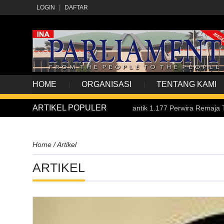
LOGIN
DAFTAR
HOME
ORGANISASI
TENTANG KAMI
ARTIKEL POPULER
2026, Presiden Prabowo Lantik 1.177 Perwira Remaja TNI-Polri
Home
/
Artikel
ARTIKEL