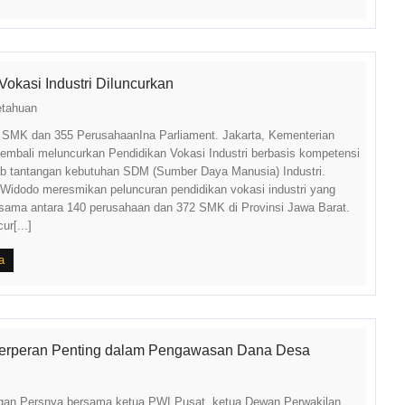
Vokasi Industri Diluncurkan
etahuan
 SMK dan 355 PerusahaanIna Parliament. Jakarta, Kementerian
kembali meluncurkan Pendidikan Vokasi Industri berbasis kompetensi
b tantangan kebutuhan SDM (Sumber Daya Manusia) Industri.
Widodo meresmikan peluncuran pendidikan vokasi industri yang
asama antara 140 perusahaan dan 372 SMK di Provinsi Jawa Barat.
ur[...]
a
Berperan Penting dalam Pengawasan Dana Desa
gan Persnya bersama ketua PWI Pusat, ketua Dewan Perwakilan