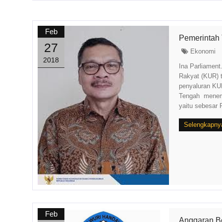
Feb
Pemerintah
27
Ekonomi
2018
Ina Parliament
Rakyat (KUR) t
penyaluran KUR
Tengah menemp
yaitu sebesar R
Selengkapny
Feb
Anggaran Be