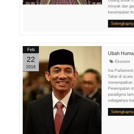
Odang untuk m
minyak dan gas
kesempatan itu[
Selengkapny
Feb
Ubah Human
22
Ekonomi
2018
Ina Parliament
Tahar di acar
menempatkan m
Penempatan ma
paradigma lam
sebagainya hum
Selengkapny