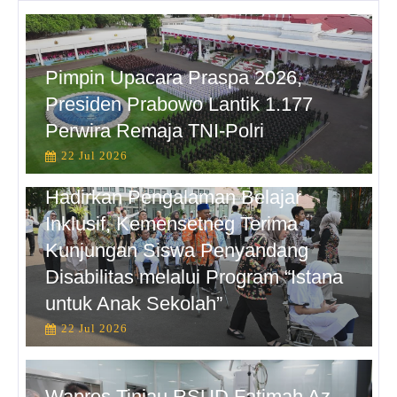
Pimpin Upacara Praspa 2026,
Presiden Prabowo Lantik 1.177
Perwira Remaja TNI-Polri
22 Jul 2026
Hadirkan Pengalaman Belajar
Inklusif, Kemensetneg Terima
Kunjungan Siswa Penyandang
Disabilitas melalui Program “Istana
untuk Anak Sekolah”
22 Jul 2026
Wapres Tinjau RSUD Fatimah Az-