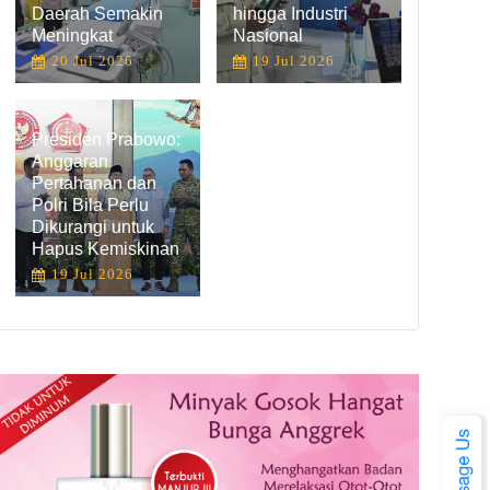
Daerah Semakin
hingga Industri
Meningkat
Nasional
20 Jul 2026
19 Jul 2026
Presiden Prabowo:
Anggaran
Pertahanan dan
Polri Bila Perlu
Dikurangi untuk
Hapus Kemiskinan
19 Jul 2026