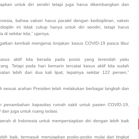
rapkan untuk diri sendiri tetapi juga harus dikembangkan dan
nesia, bahwa vaksin harus paralel dengan kedisiplinan, vaksin
iplin ini tidak cukup hanya untuk diri sendiri, tetapi harus
i sekitar kita,” ujarnya.
gatkan kembali mengenai lonjakan kasus COVID-19 pasca libur
sus aktif kita berada pada posisi yang terendah yaitu
g. Tetapi pada hari kemarin tercatat kasus aktif kita sudah
atan lebih dari dua kali lipat, tepatnya sekitar 122 persen,”
h sesuai arahan Presiden telah melakukan berbagai langkah dan
n penambahan kapasitas rumah sakit untuk pasien COVID-19,
 dan juga untuk ruang isolasi.
aerah di Indonesia untuk mempersiapkan diri dengan lebih baik
bih baik, termasuk menyiapkan posko-posko mulai dari tingkat