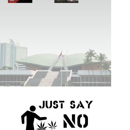
Presiden: Bagi Pemerintah Kesehatan Rakyat dan Keselamatan Umat Adalah Prioritas Utama