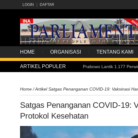
LOGIN
DAFTAR
HOME
ORGANISASI
TENTANG KAMI
ARTIKEL POPULER
a Praspa 2026, Presiden Prabowo Lantik 1.177 Perwira Remaja TNI-Po
Home
/
Artikel
Satgas Penanganan COVID-19: Vaksinasi Har
Satgas Penanganan COVID-19: Va
Protokol Kesehatan