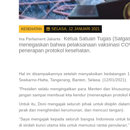
SELASA, 12 JANUARI 2021
KESEHATAN
Ketua Satuan Tugas (Satg
Ina Parliament Jakarta :
menegaskan bahwa pelaksanaan vaksinasi COVI
penerapan protokol kesehatan.
Hal ini disampaikannya setelah menyaksikan kedatangan 15
Soekarno-Hatta, Tangerang, Banten, Selasa, (12/01/2021).
“Presiden selalu mengingatkan para Menteri dan khususn
jangan sampai membuat kita kendur (menerapkan protokol ke
Untuk itu, Doni mengajak seluruh pihak untuk disiplin da
jarak dan menghindari kerumunan, dan mencuci tangan).
“Saya mengajak kepada seluruh bangsa Indonesia untuk b
di sinilah kunci utama kita untuk memutus rantai penularan,