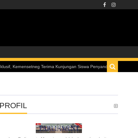
neg Terima Kunjungan Siswa Penyandang Disabilitas melalui Program 
PROFIL
ina parliament
magazine