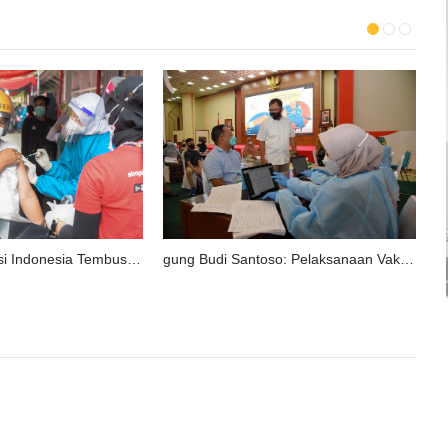
Menkes: Vaksinasi Indonesia Tembus 10 Juta Dosis
gung Budi Santoso: Pelaksanaan Vaksinasi di DPR Dukung Percepatan ‘Herd Immunity’