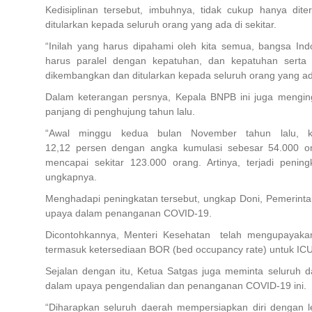
Kedisiplinan tersebut, imbuhnya, tidak cukup hanya dite
ditularkan kepada seluruh orang yang ada di sekitar.
“Inilah yang harus dipahami oleh kita semua, bangsa Indo
harus paralel dengan kepatuhan, dan kepatuhan serta dis
dikembangkan dan ditularkan kepada seluruh orang yang ada d
Dalam keterangan persnya, Kepala BNPB ini juga mengin
panjang di penghujung tahun lalu.
“Awal minggu kedua bulan November tahun lalu, ka
12,12 persen dengan angka kumulasi sebesar 54.000 oran
mencapai sekitar 123.000 orang. Artinya, terjadi peningk
ungkapnya.
Menghadapi peningkatan tersebut, ungkap Doni, Pemerinta
upaya dalam penanganan COVID-19.
Dicontohkannya, Menteri Kesehatan telah mengupayaka
termasuk ketersediaan BOR (
bed occupancy rate
) untuk ICU
Sejalan dengan itu, Ketua Satgas juga meminta seluruh d
dalam upaya pengendalian dan penanganan COVID-19 ini.
“Diharapkan seluruh daerah mempersiapkan diri dengan le