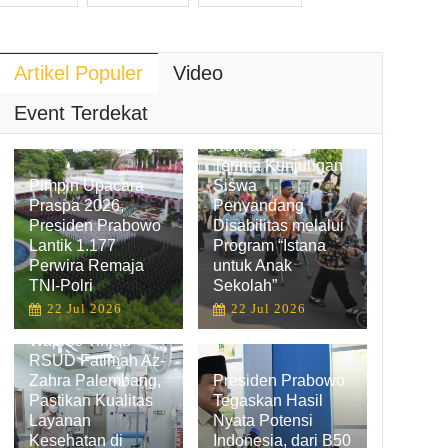
Artikel Populer
Video
Hadirkan
Pengalaman
Event Terdekat
Belajar Inklusif,
Kemensetneg
Terima Kunjungan
Pimpin Upacara
Siswa
Praspa 2026,
Penyandang
Presiden Prabowo
Disabilitas melalui
Lantik 1.177
Program “Istana
Perwira Remaja
untuk Anak
TNI-Polri
Sekolah”
22 Jul 2026
22 Jul 2026
Wapres Tinjau
RSUD Fatimah Az-
Zahra Palembang,
Presiden Prabowo
Pastikan Kualitas
Tegaskan Hasil
Layanan
Nyata Potensi
Kesehatan di
Indonesia, dari B50