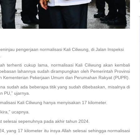
ninjau pengerjaan normalisasi Kali Ciliwung, di Jalan Inspeksi
.
 terhenti cukup lama, normalisasi Kali Ciliwung akan kembali
 pembebasan lahannya sudah dirampungkan oleh Pemerintah Provinsi
leh Kementerian Pekerjaan Umum dan Perumahan Rakyat (PUPR).
rena sudah ada beberapa titik yang sudah dibebaskan, misalnya di
n PU,” ujarnya.
malisasi Kali Ciliwung hanya menyisakan 17 kilometer.
a-kira,” ucapnya.
at selesai sepenuhnya pada akhir tahun 2024.
24, yang 17 kilometer itu insya Allah selesai sehingga normalisasi