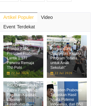
Artikel Populer
Video
Hadirkan
Pengalaman
Event Terdekat
Belajar Inklusif,
Kemensetneg
Terima Kunjungan
Pimpin Upacara
Siswa
Praspa 2026,
Penyandang
Presiden Prabowo
Disabilitas melalui
Lantik 1.177
Program “Istana
Perwira Remaja
untuk Anak
TNI-Polri
Sekolah”
22 Jul 2026
22 Jul 2026
Wapres Tinjau
RSUD Fatimah Az-
Zahra Palembang,
Presiden Prabowo
Pastikan Kualitas
Tegaskan Hasil
Layanan
Nyata Potensi
Kesehatan di
Indonesia, dari B50