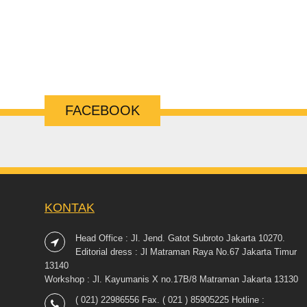
FACEBOOK
KONTAK
Head Office : Jl. Jend. Gatot Subroto Jakarta 10270.
Editorial dress : Jl Matraman Raya No.67 Jakarta Timur
13140
Workshop : Jl. Kayumanis X no.17B/8 Matraman Jakarta 13130
( 021) 22986556 Fax. ( 021 ) 85905225 Hotline :