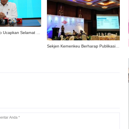
Presiden Prabowo Ucapkan Selamat Hari Santri Bagi Santri di Seluruh Indonesia
Sekjen Kemenkeu Berharap Publikasi IMF-World Bank Meeting Seperti Asian Games