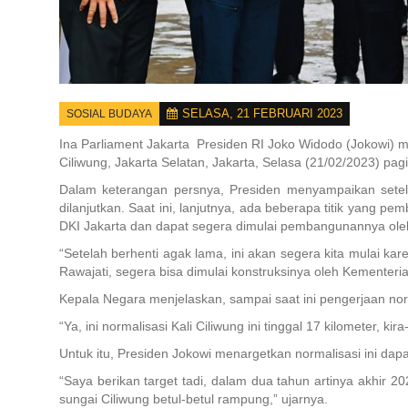
SELASA, 21 FEBRUARI 2023
SOSIAL BUDAYA
Ina Parliament Jakarta
Presiden RI Joko Widodo (Jokowi) me
Ciliwung, Jakarta Selatan, Jakarta, Selasa (21/02/2023) pagi
Dalam keterangan persnya, Presiden menyampaikan setelah
dilanjutkan. Saat ini, lanjutnya, ada beberapa titik yang
DKI Jakarta dan dapat segera dimulai pembangunannya o
“Setelah berhenti agak lama, ini akan segera kita mulai ka
Rawajati, segera bisa dimulai konstruksinya oleh Kementeria
Kepala Negara menjelaskan, sampai saat ini pengerjaan nor
“Ya, ini normalisasi Kali Ciliwung ini tinggal 17 kilometer, kir
Untuk itu, Presiden Jokowi menargetkan normalisasi ini dap
“Saya berikan target tadi, dalam dua tahun artinya akhir 20
sungai Ciliwung betul-betul rampung,” ujarnya.