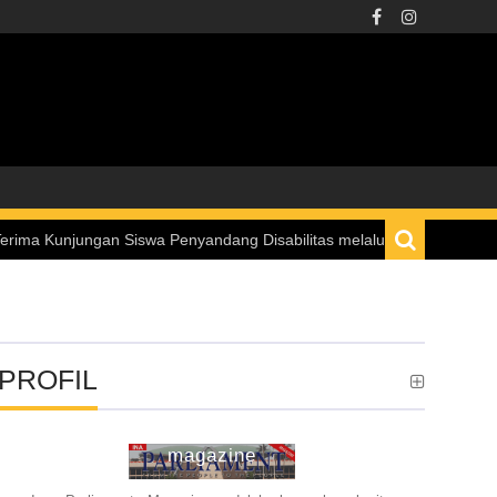
n Siswa Penyandang Disabilitas melalui Program “Istana untuk Anak 
PROFIL
ina parliament
magazine