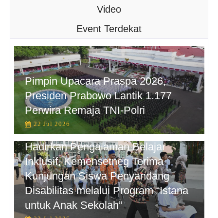
Video
Event Terdekat
Pimpin Upacara Praspa 2026,
Presiden Prabowo Lantik 1.177
Perwira Remaja TNI-Polri
22 Jul 2026
Hadirkan Pengalaman Belajar
Inklusif, Kemensetneg Terima
Kunjungan Siswa Penyandang
Disabilitas melalui Program “Istana
untuk Anak Sekolah”