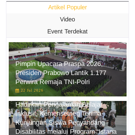
Artikel Populer
Video
Event Terdekat
Pimpin Upacara Praspa 2026,
Presiden Prabowo Lantik 1.177
Perwira Remaja TNI-Polri
22 Jul 2026
Hadirkan Pengalaman Belajar
Inklusif, Kemensetneg Terima
Kunjungan Siswa Penyandang
Disabilitas melalui Program “Istana