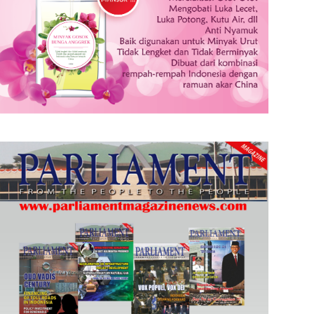
Selain Minta Fokus Proyek Strategis Berdampak ke Rakyat, Ini 4 Arahan Presiden Soal PSN