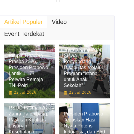
Artikel Populer
Video
Hadirkan
Pengalaman
Event Terdekat
Belajar Inklusif,
Kemensetneg
Terima Kunjungan
Pimpin Upacara
Siswa
Praspa 2026,
Penyandang
Presiden Prabowo
Disabilitas melalui
Lantik 1.177
Program “Istana
Perwira Remaja
untuk Anak
TNI-Polri
Sekolah”
22 Jul 2026
22 Jul 2026
Wapres Tinjau
RSUD Fatimah Az-
Zahra Palembang,
Presiden Prabowo
Pastikan Kualitas
Tegaskan Hasil
Layanan
Nyata Potensi
Kesehatan di
Indonesia, dari B50