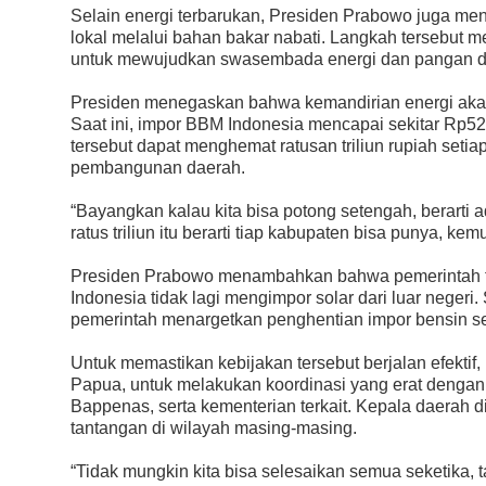
Selain energi terbarukan, Presiden Prabowo juga m
lokal melalui bahan bakar nabati. Langkah tersebut 
untuk mewujudkan swasembada energi dan pangan di 
Presiden menegaskan bahwa kemandirian energi akan 
Saat ini, impor BBM Indonesia mencapai sekitar Rp520
tersebut dapat menghemat ratusan triliun rupiah setia
pembangunan daerah.
“Bayangkan kalau kita bisa potong setengah, berarti ada
ratus triliun itu berarti tiap kabupaten bisa punya, ke
Presiden Prabowo menambahkan bahwa pemerintah tel
Indonesia tidak lagi mengimpor solar dari luar negeri
pemerintah menargetkan penghentian impor bensin se
Untuk memastikan kebijakan tersebut berjalan efektif
Papua, untuk melakukan koordinasi yang erat denga
Bappenas, serta kementerian terkait. Kepala daerah 
tantangan di wilayah masing-masing.
“Tidak mungkin kita bisa selesaikan semua seketika, ta