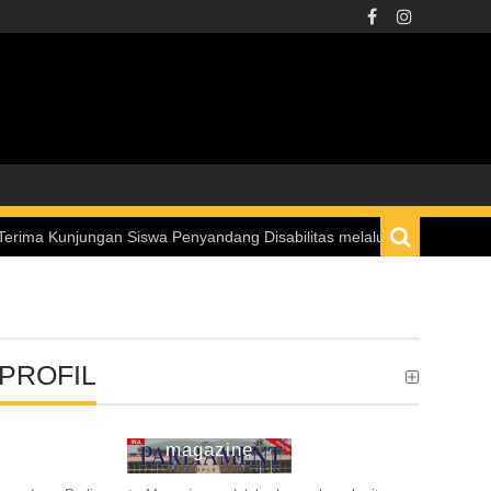
ungan Siswa Penyandang Disabilitas melalui Program “Istana untuk An
PROFIL
ina parliament
magazine