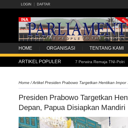
LOGIN
DAFTAR
HOME
ORGANISASI
TENTANG KAMI
ARTIKEL POPULER
Presiden Prabowo Lantik 1.177 Perwira Remaja TNI-Polri
Home
/
Artikel
Presiden Prabowo Targetkan Hentikan Impor 
Presiden Prabowo Targetkan Hent
Depan, Papua Disiapkan Mandiri 