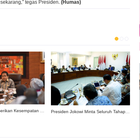
sekarang,” tegas Presiden.
(Humas)
Taspen Diminta Berikan Kesempatan Usaha Bagi Pensiunan
Presiden Jokowi Minta Seluruh Tahapan Divestasi 51% Saham Freeport Tuntas Sebelum Akhir 2018