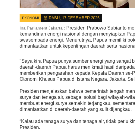
RABU, 17 DESEMBER 2025
EKONOMI
Presiden Prabowo Subianto me
Ina Parliament Jakarta :
kemandirian energi nasional dengan menyiapkan Pap
swasembada energi. Menurutnya, Papua memiliki pote
dimanfaatkan untuk kepentingan daerah serta nasiona
"Saya kira Papua punya sumber energi yang sangat
daerah-daerah Papua harus menikmati hasil daripada 
memberikan pengarahan kepada Kepala Daerah se-P
Otonomi Khusus Papua di Istana Negara, Jakarta, Sel
Presiden menjelaskan bahwa pemerintah tengah mend
surya dan tenaga air, sebagai solusi bagi wilayah-wi
membuat energi surya semakin terjangkau, sementara p
dimanfaatkan di daerah-daerah yang sulit dijangkau.
“Kalau ada tenaga surya dan tenaga air, tidak perlu k
Presiden.