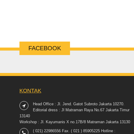
FACEBOOK
KONTAK
Head Office : Jl. Jend. Gatot Subroto Jakarta 10270.
Editorial dress : Jl Matraman Raya No.67 Jakarta Timur
13140
Workshop : Jl. Kayumanis X no.17B/8 Matraman Jakarta 13130
( 021) 22986556 Fax. ( 021 ) 85905225 Hotline :