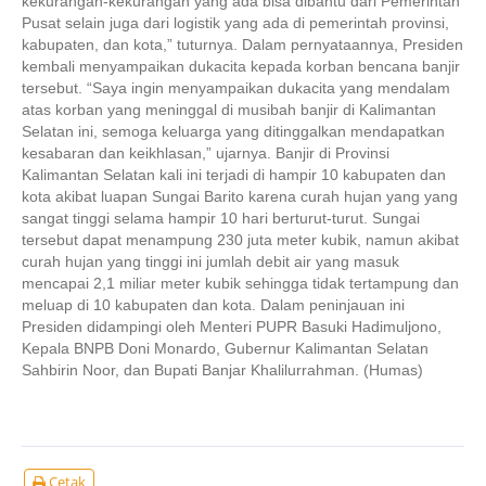
kekurangan-kekurangan yang ada bisa dibantu dari Pemerintah
Pusat selain juga dari logistik yang ada di pemerintah provinsi,
kabupaten, dan kota,” tuturnya. Dalam pernyataannya, Presiden
kembali menyampaikan dukacita kepada korban bencana banjir
tersebut. “Saya ingin menyampaikan dukacita yang mendalam
atas korban yang meninggal di musibah banjir di Kalimantan
Selatan ini, semoga keluarga yang ditinggalkan mendapatkan
kesabaran dan keikhlasan,” ujarnya. Banjir di Provinsi
Kalimantan Selatan kali ini terjadi di hampir 10 kabupaten dan
kota akibat luapan Sungai Barito karena curah hujan yang yang
sangat tinggi selama hampir 10 hari berturut-turut. Sungai
tersebut dapat menampung 230 juta meter kubik, namun akibat
curah hujan yang tinggi ini jumlah debit air yang masuk
mencapai 2,1 miliar meter kubik sehingga tidak tertampung dan
meluap di 10 kabupaten dan kota. Dalam peninjauan ini
Presiden didampingi oleh Menteri PUPR Basuki Hadimuljono,
Kepala BNPB Doni Monardo, Gubernur Kalimantan Selatan
Sahbirin Noor, dan Bupati Banjar Khalilurrahman. (Humas)
Cetak