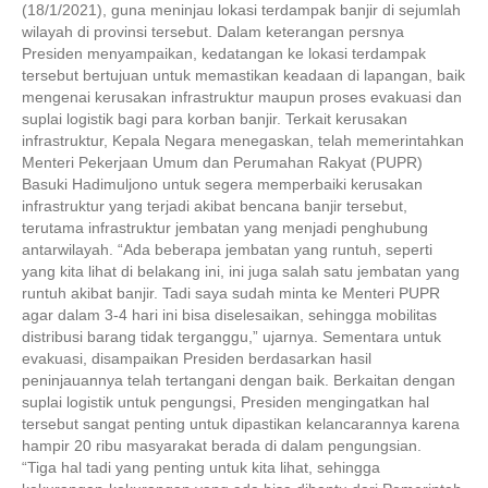
(18/1/2021), guna meninjau lokasi terdampak banjir di sejumlah
wilayah di provinsi tersebut. Dalam keterangan persnya
Presiden menyampaikan, kedatangan ke lokasi terdampak
tersebut bertujuan untuk memastikan keadaan di lapangan, baik
mengenai kerusakan infrastruktur maupun proses evakuasi dan
suplai logistik bagi para korban banjir. Terkait kerusakan
infrastruktur, Kepala Negara menegaskan, telah memerintahkan
Menteri Pekerjaan Umum dan Perumahan Rakyat (PUPR)
Basuki Hadimuljono untuk segera memperbaiki kerusakan
infrastruktur yang terjadi akibat bencana banjir tersebut,
terutama infrastruktur jembatan yang menjadi penghubung
antarwilayah. “Ada beberapa jembatan yang runtuh, seperti
yang kita lihat di belakang ini, ini juga salah satu jembatan yang
runtuh akibat banjir. Tadi saya sudah minta ke Menteri PUPR
agar dalam 3-4 hari ini bisa diselesaikan, sehingga mobilitas
distribusi barang tidak terganggu,” ujarnya. Sementara untuk
evakuasi, disampaikan Presiden berdasarkan hasil
peninjauannya telah tertangani dengan baik. Berkaitan dengan
suplai logistik untuk pengungsi, Presiden mengingatkan hal
tersebut sangat penting untuk dipastikan kelancarannya karena
hampir 20 ribu masyarakat berada di dalam pengungsian.
“Tiga hal tadi yang penting untuk kita lihat, sehingga