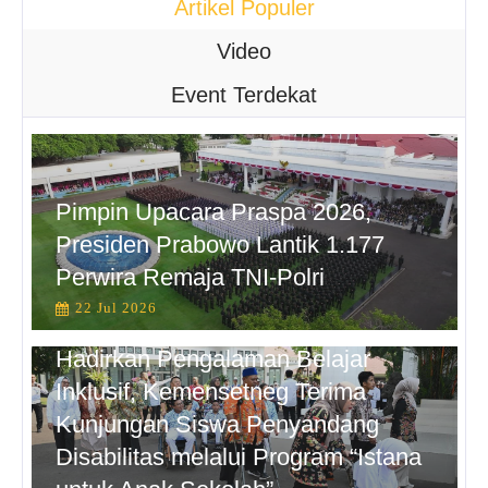
Artikel Populer
Video
Event Terdekat
Pimpin Upacara Praspa 2026,
Presiden Prabowo Lantik 1.177
Perwira Remaja TNI-Polri
22 Jul 2026
Hadirkan Pengalaman Belajar
Inklusif, Kemensetneg Terima
Kunjungan Siswa Penyandang
Disabilitas melalui Program “Istana