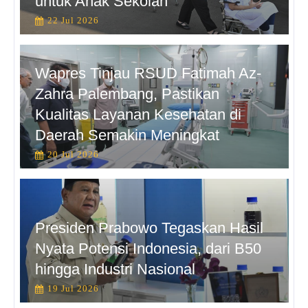
untuk Anak Sekolah”
22 Jul 2026
Wapres Tinjau RSUD Fatimah Az-
Zahra Palembang, Pastikan
Kualitas Layanan Kesehatan di
Daerah Semakin Meningkat
20 Jul 2026
Presiden Prabowo Tegaskan Hasil
Nyata Potensi Indonesia, dari B50
hingga Industri Nasional
19 Jul 2026