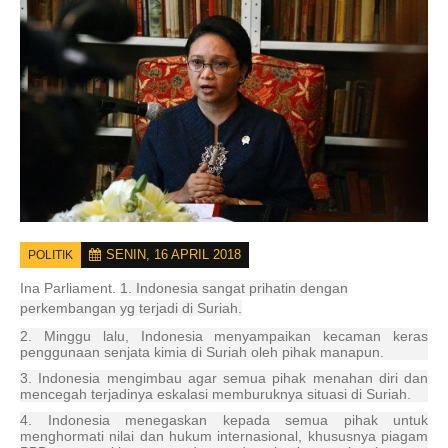
SENIN, 16 APRIL 2018
POLITIK
Ina Parliament.
1. Indonesia sangat prihatin dengan
perkembangan yg terjadi di Suriah.
2. Minggu lalu, Indonesia menyampaikan kecaman keras
penggunaan senjata kimia di Suriah oleh pihak manapun.
3. Indonesia mengimbau agar semua pihak menahan diri dan
mencegah terjadinya eskalasi memburuknya situasi di Suriah.
4. Indonesia menegaskan kepada semua pihak untuk
menghormati nilai dan hukum internasional, khususnya piagam