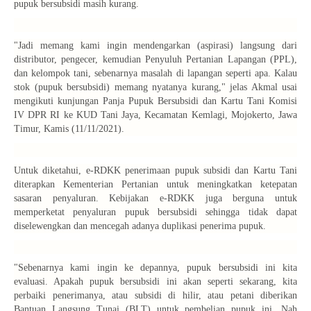
pupuk bersubsidi masih kurang.
"Jadi memang kami ingin mendengarkan (aspirasi) langsung dari
distributor, pengecer, kemudian Penyuluh Pertanian Lapangan (PPL),
dan kelompok tani, sebenarnya masalah di lapangan seperti apa. Kalau
stok (pupuk bersubsidi) memang nyatanya kurang," jelas Akmal usai
mengikuti kunjungan Panja Pupuk Bersubsidi dan Kartu Tani Komisi
IV DPR RI ke KUD Tani Jaya, Kecamatan Kemlagi, Mojokerto, Jawa
Timur, Kamis (11/11/2021).
Untuk diketahui, e-RDKK penerimaan pupuk subsidi dan Kartu Tani
diterapkan Kementerian Pertanian untuk meningkatkan ketepatan
sasaran penyaluran. Kebijakan e-RDKK juga berguna untuk
memperketat penyaluran pupuk bersubsidi sehingga tidak dapat
diselewengkan dan mencegah adanya duplikasi penerima pupuk.
"Sebenarnya kami ingin ke depannya, pupuk bersubsidi ini kita
evaluasi. Apakah pupuk bersubsidi ini akan seperti sekarang, kita
perbaiki penerimanya, atau subsidi di hilir, atau petani diberikan
Bantuan Langsung Tunai (BLT) untuk pembelian pupuk ini. Nah