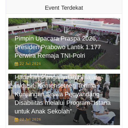
Event Terdekat
Pimpin Upacara Praspa 2026,
Presiden Prabowo Lantik 1.177
Perwira Remaja TNI-Polri
22 Jul 2026
Hadirkan Pengalaman Belajar
Inklusif, Kemensetneg Terima
Kunjungan Siswa Penyandang
Disabilitas melalui Program “Istana
untuk Anak Sekolah”
22 Jul 2026