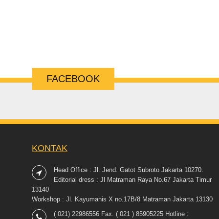
FACEBOOK
KONTAK
Head Office : Jl. Jend. Gatot Subroto Jakarta 10270.
Editorial dress : Jl Matraman Raya No.67 Jakarta Timur
13140
Workshop : Jl. Kayumanis X no.17B/8 Matraman Jakarta 13130
( 021) 22986556 Fax. ( 021 ) 85905225 Hotline :