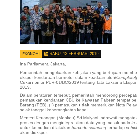
RABU, 13 FEBRUARI 2019
EKONOMI
Ina Parliament.
Jakarta,
Pemerintah mengeluarkan kebijakan yang bertujuan memberik
ekspor kendaraan bermotor dalam keadaan utuh/
Completel
Cukai nomor PER-01/BC/2019 tentang Tata Laksana Ekspor 
2019.
Dalam peraturan tersebut, pemerintah mendorong percepa
pemasukan kendaraan CBU ke Kawasan Pabean tempat p
Barang (PEB), (ii) pemasukan
tidak
memerlukan Nota Pelay
sejak tanggal keberangkatan kapal.
Menteri Keuangan (Menkeu) Sri Mulyani Indrawati mengat
proses dengan mengintegrasikan data yang masuk pada
in
untuk kemudian dilakukan
barcode scanning
terhadap
vehic
akan diekspor.