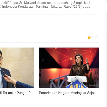
titif,” kata Sri Mulyani dalam acara Launching Simplifikasi
 Indonesia Kendaraan Terminal, Jakarta, Rabu (13/2) pagi.
Penerimaan Negara Meningkat Sejalan dengan Perbaikan Ekonomi
Perusahaan Retail Terlanjur Pungut PPN 12 Persen, Komisi XI Rencanakan Panggil Kemenkeu