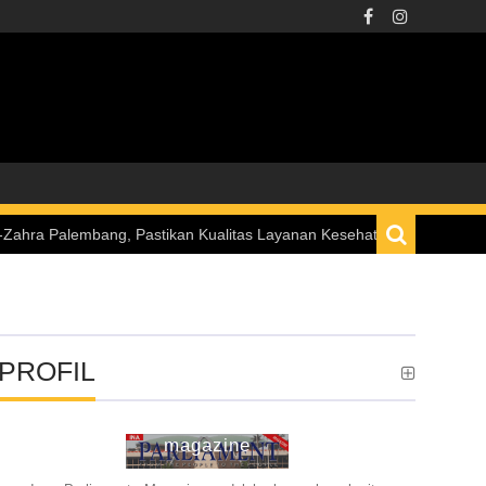
lembang, Pastikan Kualitas Layanan Kesehatan di Daerah Semakin M
PROFIL
ina parliament
magazine