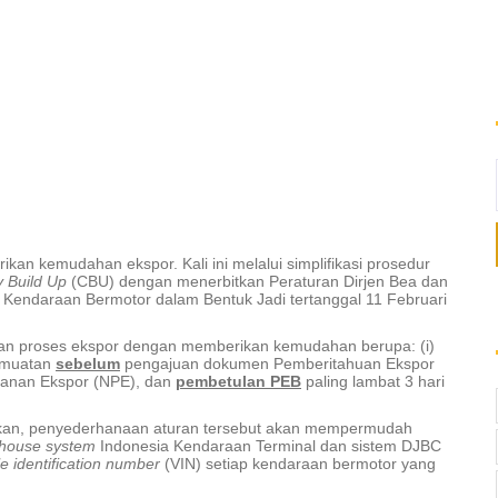
an kemudahan ekspor. Kali ini melalui simplifikasi prosedur
y Build Up
(CBU) dengan menerbitkan Peraturan Dirjen Bea dan
Kendaraan Bermotor dalam Bentuk Jadi tertanggal 11 Februari
tan proses ekspor dengan memberikan kemudahan berupa: (i)
emuatan
sebelum
pengajuan dokumen Pemberitahuan Ekspor
anan Ekspor (NPE), dan
pembetulan PEB
paling lambat 3 hari
akan, penyederhanaan aturan tersebut akan mempermudah
-house system
Indonesia Kendaraan Terminal dan sistem DJBC
le identification number
(VIN) setiap kendaraan bermotor yang