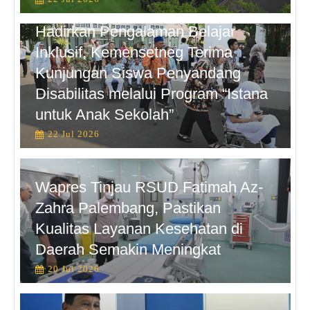
Hadirkan Pengalaman Belajar
Inklusif, Kemensetneg Terima
Kunjungan Siswa Penyandang
Disabilitas melalui Program “Istana
untuk Anak Sekolah”
22 Jul 2026
Wapres Tinjau RSUD Fatimah Az-
Zahra Palembang, Pastikan
Kualitas Layanan Kesehatan di
Daerah Semakin Meningkat
20 Jul 2026