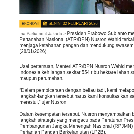
SENIN, 02 FEBRUARI 2026
EKONOMI
Presiden Prabowo Subianto me
Ina Parliament Jakarta >
Pertanahan Nasional (ATR/BPN) Nusron Wahid terkait
menjaga ketahanan pangan dan mendukung swasembad
(28/01/2026).
Usai pertemuan, Menteri ATR/BPN Nusron Wahid men
Indonesia kehilangan sekitar 554 ribu hektare lahan 
maupun perumahan.
“Dalam pembicaraan dengan beliau tadi, kami melap
langkah-langkah tersebut harus kami konsultasikan 
merestui,” ujar Nusron.
Dalam kesempatan tersebut, Nusron menyampaikan 
langkah strategis yang mengacu pada Peraturan Pre
Pembangunan Jangka Menengah Nasional (RPJMN) 
Pertanian Pangan Berkelanjutan (LP2B).