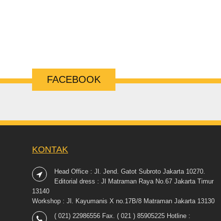
FACEBOOK
KONTAK
Head Office : Jl. Jend. Gatot Subroto Jakarta 10270.
Editorial dress : Jl Matraman Raya No.67 Jakarta Timur
13140
Workshop : Jl. Kayumanis X no.17B/8 Matraman Jakarta 13130
( 021) 22986556 Fax. ( 021 ) 85905225 Hotline :