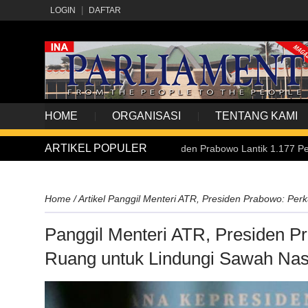
LOGIN
DAFTAR
HOME
ORGANISASI
TENTANG KAMI
ARTIKEL POPULER
Upacara Praspa 2026, Presiden Prabowo Lantik 1.177 Perwira Remaja 
Home
/
Artikel
Panggil Menteri ATR, Presiden Prabowo: Per
Panggil Menteri ATR, Presiden P
Ruang untuk Lindungi Sawah Nas