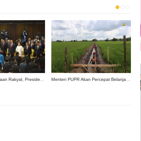
Menteri PUPR Akan Percepat Belanja Infrastruktur Terutama Program Padat Karya
Untuk Kesejahteraan Rakyat, Presiden Jokowi: “Pemerintah Hati-Hati Kelola Fiskal”