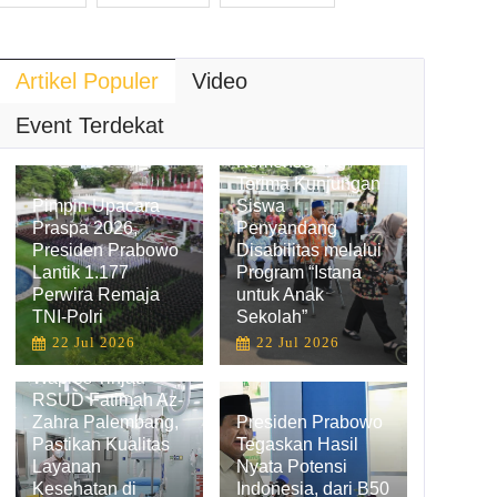
Artikel Populer
Video
Hadirkan
Pengalaman
Event Terdekat
Belajar Inklusif,
Kemensetneg
Terima Kunjungan
Pimpin Upacara
Siswa
Praspa 2026,
Penyandang
Presiden Prabowo
Disabilitas melalui
Lantik 1.177
Program “Istana
Perwira Remaja
untuk Anak
TNI-Polri
Sekolah”
22 Jul 2026
22 Jul 2026
Wapres Tinjau
RSUD Fatimah Az-
Zahra Palembang,
Presiden Prabowo
Pastikan Kualitas
Tegaskan Hasil
Layanan
Nyata Potensi
Kesehatan di
Indonesia, dari B50