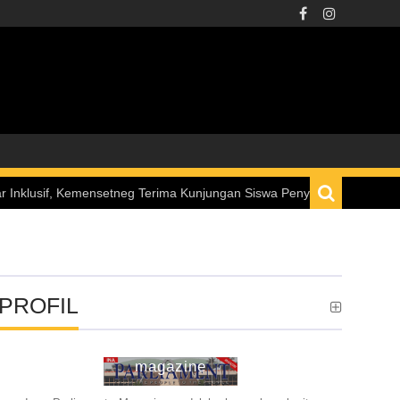
mensetneg Terima Kunjungan Siswa Penyandang Disabilitas melalui Pro
PROFIL
ina parliament
magazine