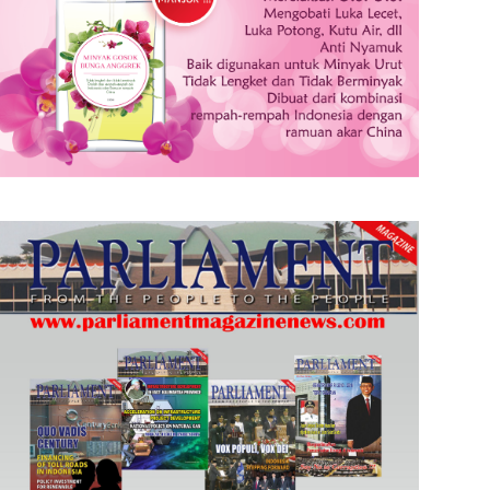
Pemerintah Targetkan Pelayanan di Pelabuhan Tanjung Priok Bisa Meningkat Jadi 8 TEUS Tahun Ini