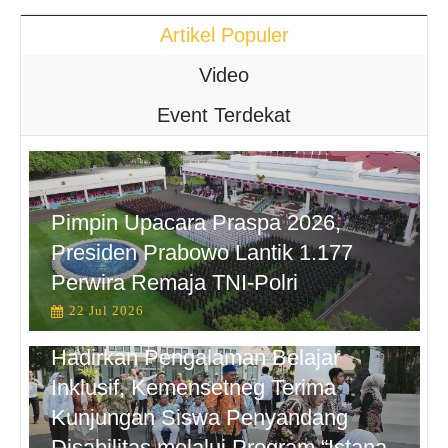
Artikel Populer
Video
Event Terdekat
Pimpin Upacara Praspa 2026,
Presiden Prabowo Lantik 1.177
Perwira Remaja TNI-Polri
22 Jul 2026
Hadirkan Pengalaman Belajar
Inklusif, Kemensetneg Terima
Kunjungan Siswa Penyandang
Disabilitas melalui Program “Istana