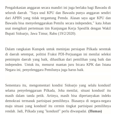
Pengalokasian anggaran secara mandiri ini juga berlaku bagi Bawaslu di
seluruh daerah. “Saya usul KPU dan Bawaslu punya anggaran sendiri
dari APBN yang tidak tergantung Pemda. Alasan saya agar KPU dan
Bawaslu bisa menyelenggarakan Pemilu secara independen,” kata Johan
usai mengikuti pertemuan tim Kunjungan Kerja Spesifik dengan Wakil
Bupati Sidoarjo, Jawa Timur, Rabu (19/2/2020).
Dalam rangkaian Kunspek untuk meninjau persiapan Pilkada serentak
di daerah setempat, politisi Fraksi PDI-Perjuangan ini menilai seleksi
pemimpin daerah yang baik, dihasilkan dari pemilihan yang baik dan
independen. Untuk itu, menurut mantan juru bicara KPK dan Istana
Negara ini, penyelenggara Pemilunya juga harus baik.
Sementara itu, mengomentari kondisi Sidoarjo yang selalu kondusif
selama penyelenggaraan Pilkada, Joha menilai, situasi kondusif itu
masih dalam tanda petik. Artinya, masih bisa dipertanyakan indeks
demokrasi termasuk partisipasi pemilihnya. Biasanya di negara-negara
maju situasi yang kondusif itu cermin tingkat partisipasi pemilihnya
rendah. Jadi, Pilkada yang "kondusif" perlu diwaspadai.
(Humas)